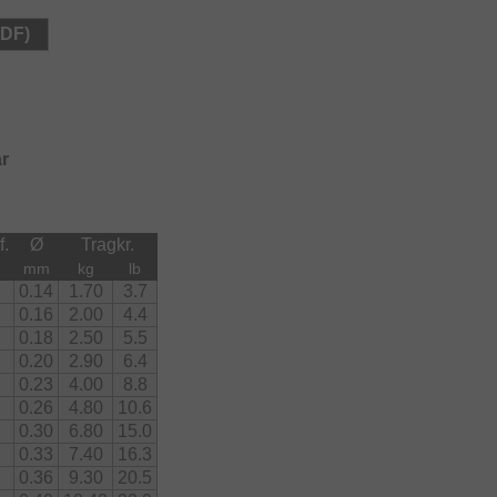
PDF)
r
f.
Ø
Tragkr.
mm
kg
lb
0.14
1.70
3.7
0.16
2.00
4.4
0.18
2.50
5.5
0.20
2.90
6.4
0.23
4.00
8.8
0.26
4.80
10.6
0.30
6.80
15.0
0.33
7.40
16.3
0.36
9.30
20.5