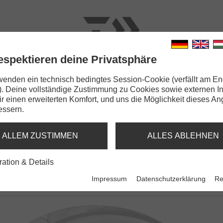
espektieren deine Privatsphäre
N
RUTEN
SCHNÜRE
KLEINTEILE
ZUBEHÖR
wenden ein technisch bedingtes Session-Cookie (verfällt am En
). Deine vollständige Zustimmung zu Cookies sowie externen I
rorex Fluorocarbon Super Soft
Dir einen erweiterten Komfort, und uns die Möglichkeit dieses A
essern.
CARBON SUPER SOFT
SPARENT
ALLEM ZUSTIMMEN
ALLES ABLEHNEN
ration & Details
Impressum
Datenschutzerklärung
Re