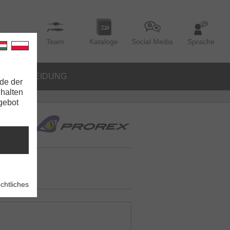
Team
Kataloge
Social Media
Sprache
BEKLEIDUNG
de der
nhalten
ngebot
chtliches