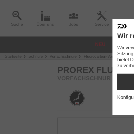
Suche
Über uns
Jobs
Service
Wir r
NEU
ROLLE
Wir ver
Sitzung
Startseite
Schnüre
Vorfachschnüre
Fluorocarbon-Vorfächer
P
bietet 
zu verb
PROREX FLUORO
VORFACHSCHNUR | TRAN
Konfigu