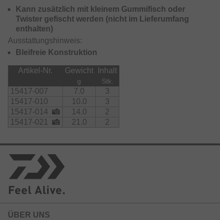
Kann zusätzlich mit kleinem Gummifisch oder
Twister gefischt werden (nicht im Lieferumfang
enthalten)
Ausstattungshinweis:
Bleifreie Konstruktion
Artikel-Nr.
Gewicht
Inhalt
g
Stk.
15417-007
7.0
3
15417-010
10.0
3
15417-014
14.0
2
15417-021
21.0
2
ÜBER UNS