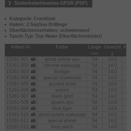
sorgt dabei für zusätzliche Aufmerksamkeit. Durch die
Sicherheitshinweise GPSR (PDF)
kompakte Form kann der Köder sehr weit und zielgenau
geworfen werden und bietet eine schlängelnde, auffällige
Kategorie: Crankbait
Aktion an der Oberfläche.
Haken: 2 SaqSas Drillinge
Oberflächenverhalten: schwimmend
Tauch-Typ: Top Water (Oberflächenköder)
Artikel-Nr.
Farbe
Länge
Gewicht
Inha
mm
g
Stk
15261-501
ghost yellow ayu
54
14.0
1
15261-502
chrome wakasagi
54
14.0
1
15261-503
firetiger
54
14.0
1
15261-504
special chartreuse
54
14.0
1
15261-505
gizzard shad
54
14.0
1
15261-506
yummi
54
14.0
1
15261-507
black gold
54
14.0
1
15261-508
spawn ayu
54
14.0
1
15261-509
blue tiger
54
14.0
1
15261-510
ghost purple wakasagi
54
14.0
1
15261-511
special shiner
54
14.0
1
15261-512
blue perch
54
14.0
1