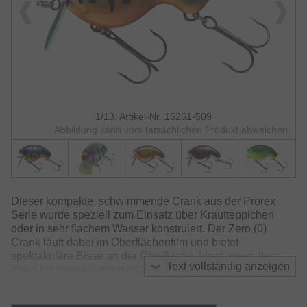
1/13: Artikel-Nr. 15261-509
Abbildung kann vom tatsächlichen Produkt abweichen.
Dieser kompakte, schwimmende Crank aus der Prorex
Serie wurde speziell zum Einsatz über Krautteppichen
oder in sehr flachem Wasser konstruiert. Der Zero (0)
Crank läuft dabei im Oberflächenfilm und bietet
spektakuläre Bisse an der Oberfläche. Ideal, wenn das
Text vollständig anzeigen
Kraut bis knapp unter die Oberfläche reicht und nahezu
alle gängigen Köder zu tief laufen bzw. zum Angeln in
Seerosenfeldern. Die leise Rassel im oberen Körperteil