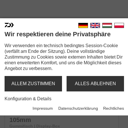
Wir respektieren deine Privatsphäre
Wir verwenden ein technisch bedingtes Session-Cookie
PROREX REAL SLIM SHADY
(verfällt am Ende der Sitzung). Deine vollständige
LIVE
Zustimmung zu Cookies sowie externen Inhalten bietet Dir
einen erweiterten Komfort, und uns die Möglichkeit dieses
Modellausführungen: 4
Angebot zu verbessern.
Prorex Real Slim Shady Live |
ALLEM ZUSTIMMEN
ALLES ABLEHNEN
75mm
Gummifisch | Display-Box
Konfiguration & Details
Impressum
Datenschutzerklärung
Rechtliches
Prorex Real Slim Shady Live |
105mm
Gummifisch | Display-Box