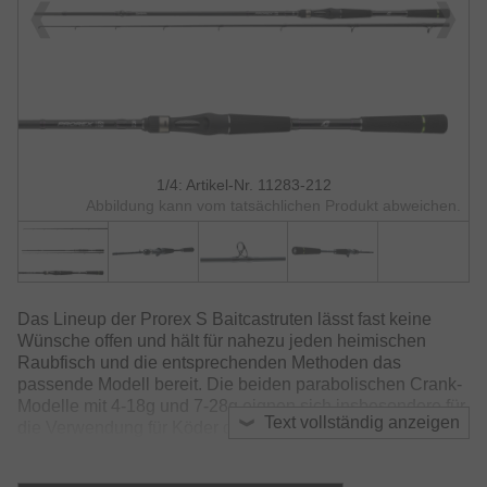
1/4: Artikel-Nr. 11283-212
Abbildung kann vom tatsächlichen Produkt abweichen.
Das Lineup der Prorex S Baitcastruten lässt fast keine
Wünsche offen und hält für nahezu jeden heimischen
Raubfisch und die entsprechenden Methoden das
passende Modell bereit. Die beiden parabolischen Crank-
Modelle mit 4-18g und 7-28g eignen sich insbesondere für
Text vollständig anzeigen
die Verwendung für Köder die extremen Druck im Wasser
machen wie z.B. tief laufende Wobbler und für
Chatterbaits.