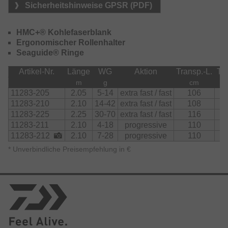
Sicherheitshinweise GPSR (PDF)
Die Prorex S Serie ist mit hochwertigen Seaguide LS
Ringen ausgestattet und bietet ein hervorragendes Preis-
Leistungsverhältnis!
HMC+® Kohlefaserblank
Ergonomischer Rollenhalter
Seaguide® Ringe
Artikel-Nr.
Länge
WG
Aktion
Transp.-L.
Tei
m
g
cm
11283-205
2.05
5-14
extra fast / fast
106
2
11283-210
2.10
14-42
extra fast / fast
108
2
11283-225
2.25
30-70
extra fast / fast
116
2
11283-211
2.10
4-18
progressive
110
2
11283-212
2.10
7-28
progressive
110
2
*
Unverbindliche Preisempfehlung in €