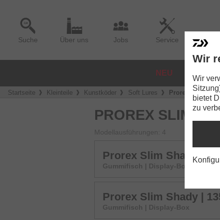
Suche
Über uns
Jobs
Service
Wir r
NEU
ROLLE
Wir ver
Sitzung
Startseite
Kleinteile
Kunstköder
Soft Lures
Prorex Slim Sh
bietet 
zu verb
PROREX SLIM SH
Modellausführungen: 4
Prorex Slim Shady | 
Konfigu
Gummifisch | Display-Box
Prorex Slim Shady | 
Gummifisch | Display-Box