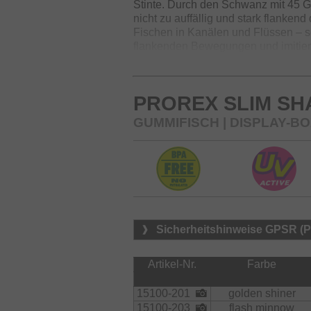
Stinte. Durch den Schwanz mit 45 G
nicht zu auffällig und stark flanken
Fischen in Kanälen und Flüssen – sow
flankenden Bewegungen und imitiert
Körperform kann dieser Gummi zudem
und die Strömung minimiert wird. Mi
sich in der Testphase schon als ech
PROREX SLIM SH
Hechte und Barsche überzeugt!
GUMMIFISCH | DISPLAY-B
Erhältlich in 4 Größen – 7.5, 10.5,
Phthalatfreie Gummimischung.
Sicherheitshinweise GPSR (
Artikel-Nr.
Farbe
15100-201
golden shiner
15100-203
flash minnow