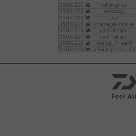
15100-207
white ghost
15100-208
wakasagi
15100-209
ayu
15100-210
chartreuse shocker
15100-214
ghost firetiger
15100-217
motor oil tiger
15100-218
natural UV perch
15100-219
natural green roach