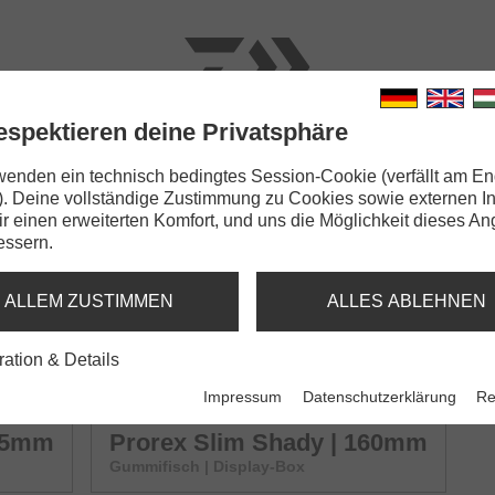
espektieren deine Privatsphäre
N
RUTEN
SCHNÜRE
KLEINTEILE
ZUBEHÖR
wenden ein technisch bedingtes Session-Cookie (verfällt am En
). Deine vollständige Zustimmung zu Cookies sowie externen I
ady | 105mm
Dir einen erweiterten Komfort, und uns die Möglichkeit dieses A
essern.
ADY
ALLEM ZUSTIMMEN
ALLES ABLEHNEN
75mm
Prorex Slim Shady | 105mm
ration & Details
Gummifisch | Display-Box
Impressum
Datenschutzerklärung
Re
135mm
Prorex Slim Shady | 160mm
Gummifisch | Display-Box