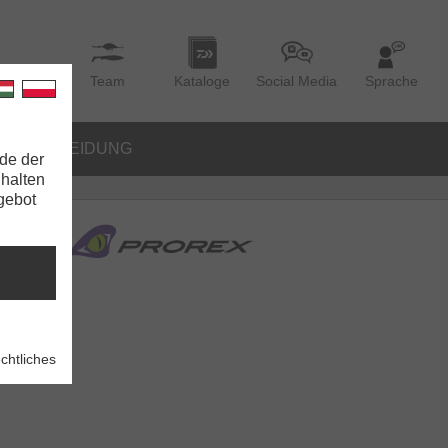
Team
Kataloge
Social Media
Sprache
BEKLEIDUNG
de der
nhalten
ngebot
chtliches