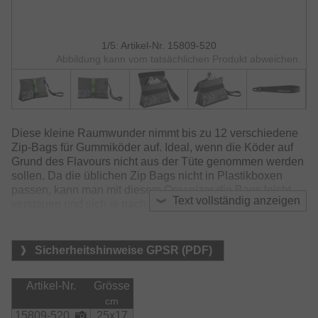
1/5: Artikel-Nr. 15809-520
Abbildung kann vom tatsächlichen Produkt abweichen.
Diese kleine Raumwunder nimmt bis zu 12 verschiedene
Zip-Bags für Gummiköder auf. Ideal, wenn die Köder auf
Grund des Flavours nicht aus der Tüte genommen werden
sollen. Da die üblichen Zip Bags nicht in Plastikboxen
passen, kann man mit diesem Organizer die Bags leicht
Text vollständig anzeigen
verstauen und sich je nach Zielfisch oder Angelart
verschiedene Binder vorbereiten.
Der Binder kann mittels Karabiner und Schlaufe an
Sicherheitshinweise GPSR (PDF)
anderen Tackle Bags befestigt werden und passt zudem
exakt in die Fronttasche des Prorex Tackle Bags Größe M.
Artikel-Nr.
Grösse
Das wasserabweisende Material ist äußerst
cm
strapazierfähig und kann leicht gereinigt werden.
15809-520
25x17