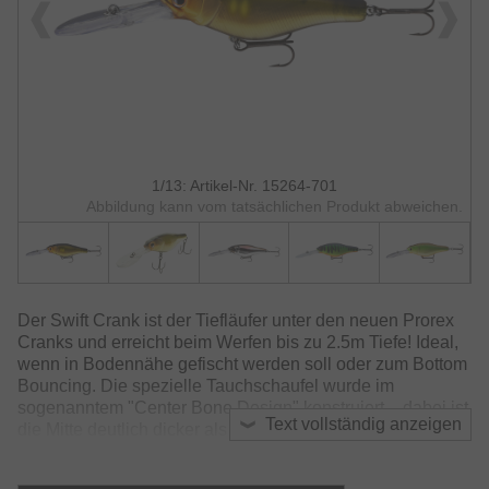
1/13: Artikel-Nr. 15264-701
Abbildung kann vom tatsächlichen Produkt abweichen.
Der Swift Crank ist der Tiefläufer unter den neuen Prorex
Cranks und erreicht beim Werfen bis zu 2.5m Tiefe! Ideal,
wenn in Bodennähe gefischt werden soll oder zum Bottom
Bouncing. Die spezielle Tauchschaufel wurde im
sogenanntem "Center Bone Design" konstruiert – dabei ist
Text vollständig anzeigen
die Mitte deutlich dicker als die Seiten der Tauschschaufel
und bietet somit einerseits hohe Widerstandsfähigkeit bei
Bodenkontakt und anderseits reagiert der Köder so sofort