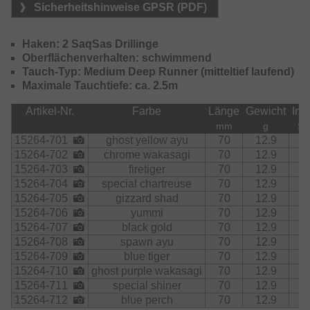
auf kurze Twitchs und Schläge der Rute und ändert die
Sicherheitshinweise GPSR (PDF)
Aktion. Das Balance-Gewicht in der hinteren Körperhälfte
sorgt für hohe Wurfweiten und wird dann im Wasser am
Haken: 2 SaqSas Drillinge
Körper fixiert – somit wird ein sehr stabiler Lauf
Oberflächenverhalten: schwimmend
gewährleistet. Mit der Körperlänge von 70mm ist der Swift
Tauch-Typ: Medium Deep Runner (mitteltief laufend)
Crank ein echter Allround-Köder, der insbesondere
Maximale Tauchtiefe: ca. 2.5m
Barsche und Zander fängt aber auch gut zum leichten
Hechtangeln geeignet ist.
Artikel-Nr.
Farbe
Länge
Gewicht
Inha
mm
g
Stk
15264-701
ghost yellow ayu
70
12.9
1
15264-702
chrome wakasagi
70
12.9
1
15264-703
firetiger
70
12.9
1
15264-704
special chartreuse
70
12.9
1
15264-705
gizzard shad
70
12.9
1
15264-706
yummi
70
12.9
1
15264-707
black gold
70
12.9
1
15264-708
spawn ayu
70
12.9
1
15264-709
blue tiger
70
12.9
1
15264-710
ghost purple wakasagi
70
12.9
1
15264-711
special shiner
70
12.9
1
15264-712
blue perch
70
12.9
1