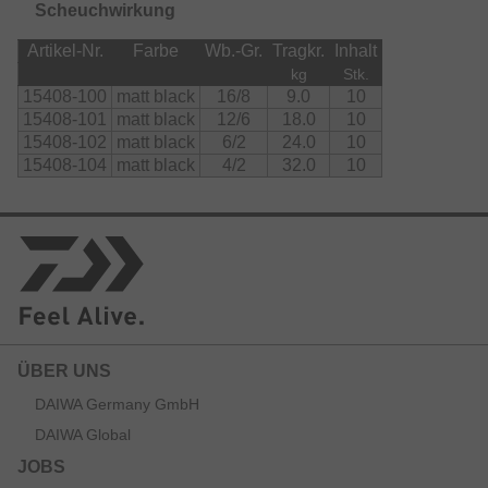
Scheuchwirkung
Artikel-Nr.
Farbe
Wb.-Gr.
Tragkr.
Inhalt
kg
Stk.
15408-100
matt black
16/8
9.0
10
15408-101
matt black
12/6
18.0
10
15408-102
matt black
6/2
24.0
10
15408-104
matt black
4/2
32.0
10
ÜBER UNS
DAIWA Germany GmbH
DAIWA Global
JOBS