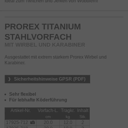
Ideal zum Twitchen und Jerken von Wobblern!
PROREX TITANIUM
STAHLVORFACH
MIT WIRBEL UND KARABINER
Ausgestattet mit extrem starkem Prorex Wirbel und
Karabiner.
Sicherheitshinweise GPSR (PDF)
Sehr flexibel
Für lebhafte Köderführung
Artikel-Nr.
Vorfach-L.
Tragkr.
Inhalt
cm
kg
Stk.
17925-712
20.0
12.0
2