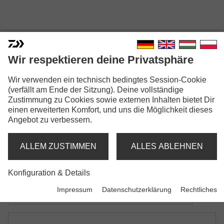
Wir respektieren deine Privatsphäre
Wir verwenden ein technisch bedingtes Session-Cookie
PROREX TITANIUM
(verfällt am Ende der Sitzung). Deine vollständige
STAHLDRAHT
Zustimmung zu Cookies sowie externen Inhalten bietet Dir
einen erweiterten Komfort, und uns die Möglichkeit dieses
Modellausführungen: 2
Angebot zu verbessern.
Prorex Titanium Stahlvorfach
ALLEM ZUSTIMMEN
ALLES ABLEHNEN
mit Wirbel und Karabiner
Konfiguration & Details
Prorex Titanium Vorfachmaterial
Impressum
Datenschutzerklärung
Rechtliches
3m-Spule