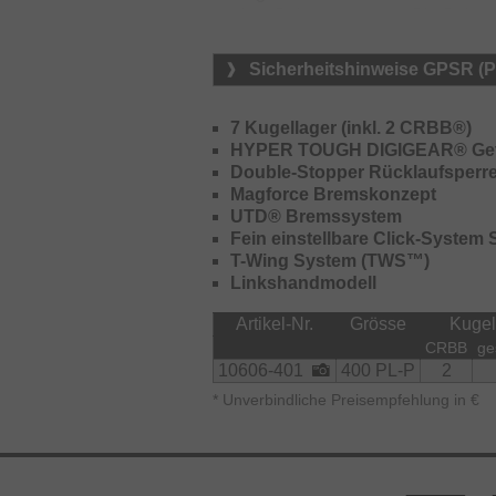
starken Belastungen von Big Baits 
Freilaufhebel verhindert ein ungew
Kurbellänge kann je nach Vorlieb
Sicherheitshinweise GPSR (
Rolle kann alles verkraften, das Si
7 Kugellager (inkl. 2 CRBB®)
HYPER TOUGH DIGIGEAR® Get
Double-Stopper Rücklaufsperr
Magforce Bremskonzept
UTD® Bremssystem
Fein einstellbare Click-System
T-Wing System (TWS™)
Linkshandmodell
Artikel-Nr.
Grösse
Kugel
CRBB
ge
10606-401
400 PL-P
2
*
Unverbindliche Preisempfehlung in €