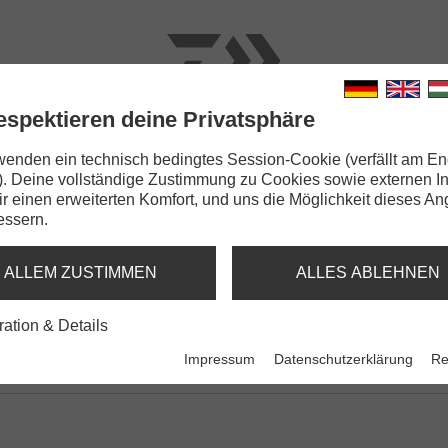
espektieren deine Privatsphäre
N
RUTEN
SCHNÜRE
KLEINTEILE
ZUBEHÖR
wenden ein technisch bedingtes Session-Cookie (verfällt am En
). Deine vollständige Zustimmung zu Cookies sowie externen I
Dir einen erweiterten Komfort, und uns die Möglichkeit dieses A
essern.
PL-P
ALLEM ZUSTIMMEN
ALLES ABLEHNEN
ration & Details
Impressum
Datenschutzerklärung
Re