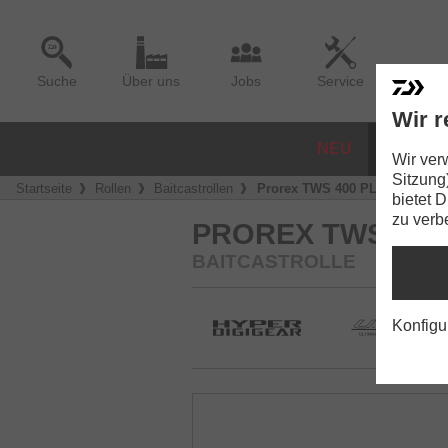
Suche
Über uns
Jobs
Service
Wir r
NEU
ROLLE
Wir ver
Sitzung
Startseite
Rollen
Baitcastrollen
Prorex TWS 400 PL-P
bietet 
zu verb
PROREX TWS 400 
BAITCASTROLLE
Konfigu