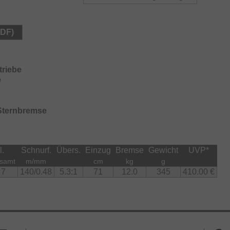
problemlos Stand. Das "Heavy Duty Clutch Design" am
olltes Umschlagen im Wurf und Köderverlust. Die
e von 70mm auf 80mm verändert werden. Diese DAIWA
PDF)
e noch werfen können!
riebe
e
 Sternbremse
l.
Schnurf.
Übers.
Einzug
Bremse
Gewicht
UVP
*
samt
m/mm
cm
kg
g
7
140/0.48
5.3:1
71
12.0
345
410.00 €