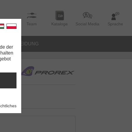
Team
Kataloge
Social Media
Sprache
BEKLEIDUNG
de der
nhalten
ngebot
chtliches