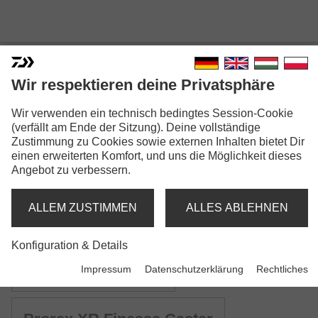
Wir respektieren deine Privatsphäre
Wir verwenden ein technisch bedingtes Session-Cookie
PROREX XR BAITCAST
(verfällt am Ende der Sitzung). Deine vollständige
Zustimmung zu Cookies sowie externen Inhalten bietet Dir
einen erweiterten Komfort, und uns die Möglichkeit dieses
Angebot zu verbessern.
ALLEM ZUSTIMMEN
ALLES ABLEHNEN
Modellausführungen: 4
Konfiguration & Details
Prorex XR Baitcast
Impressum
Datenschutzerklärung
Rechtliches
Baitcastrute | XH | XXH