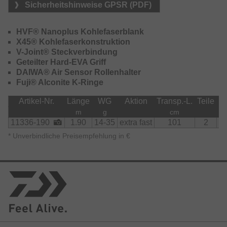
Sicherheitshinweise GPSR (PDF)
HVF® Nanoplus Kohlefaserblank
X45® Kohlefaserkonstruktion
V-Joint® Steckverbindung
Geteilter Hard-EVA Griff
DAIWA® Air Sensor Rollenhalter
Fuji® Alconite K-Ringe
Artikel-Nr.
Länge
WG
Aktion
Transp.-L.
Teile
R
m
g
cm
11336-190
1.90
14-35
extra fast
101
2
*
Unverbindliche Preisempfehlung in €