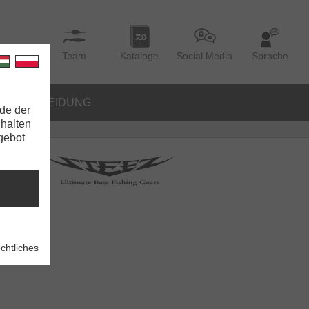
Team
Kataloge
Social Media
Sprache
BEKLEIDUNG
de der
nhalten
ngebot
 Runner
chtliches