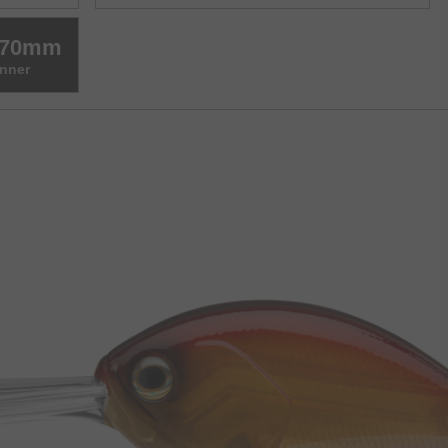
R 70mm
unner