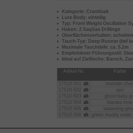
Kategorie: Crankbait
Lure Body: einteilig
Typ: Front Weight Oscillation 
Haken: 2 SaqSas Drillinge
Oberflächenverhalten: schwim
Tauch-Typ: Deep Runner (tief l
Maximale Tauchtiefe: ca. 5.2m
Empfohlener Führungsstil: Stea
Ideal auf Zielfische: Barsch, Za
Artikel-Nr.
Farbe
17510-501
monster char
17510-502
ayu
17510-503
ghost baby gi
17510-504
biwako lime
17510-505
spawning gho
17510-506
green muddy water 