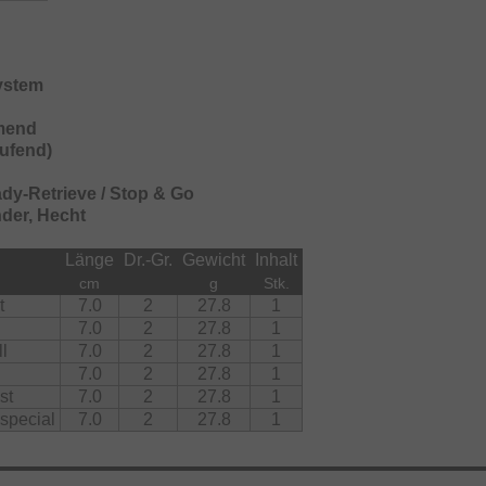
System
mend
aufend)
dy-Retrieve / Stop & Go
nder, Hecht
Länge
Dr.-Gr.
Gewicht
Inhalt
cm
g
Stk.
t
7.0
2
27.8
1
7.0
2
27.8
1
ll
7.0
2
27.8
1
7.0
2
27.8
1
st
7.0
2
27.8
1
special
7.0
2
27.8
1