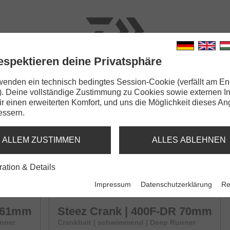
espektieren deine Privatsphäre
N
RUTEN
SCHNÜRE
KLEINTEILE
ZUBEHÖR
wenden ein technisch bedingtes Session-Cookie (verfällt am En
). Deine vollständige Zustimmung zu Cookies sowie externen I
500F-DR 70mm
Dir einen erweiterten Komfort, und uns die Möglichkeit dieses A
essern.
CRANK
ALLEM ZUSTIMMEN
ALLES ABLEHNEN
R 54mm
Steez Crank | 200F-MR 54mm
ration & Details
allow Runner
Mini-Crankbait | schwimmend | Medium Deep
Impressum
Datenschutzerklärung
Re
R 61mm
Steez Crank | 400F-DR 70mm
unner
Crankbait | schwimmend | Deep Runner