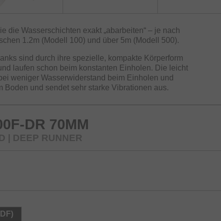
e die Wasserschichten exakt „abarbeiten“ – je nach
ischen 1.2m (Modell 100) und über 5m (Modell 500).
anks sind durch ihre spezielle, kompakte Körperform
 und laufen schon beim konstanten Einholen. Die leicht
bei weniger Wasserwiderstand beim Einholen und
m Boden und sendet sehr starke Vibrationen aus.
00F-DR 70MM
D | DEEP RUNNER
PDF)