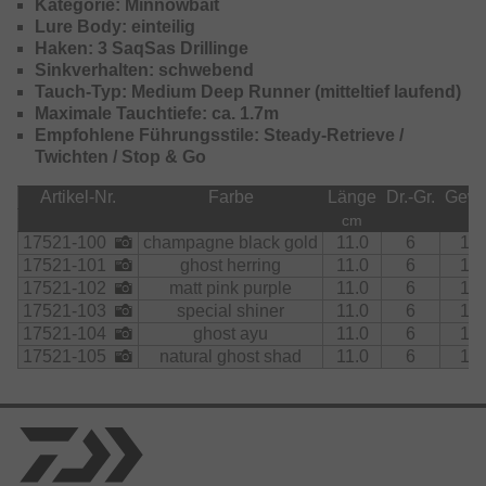
Kategorie: Minnowbait
Lure Body: einteilig
Haken: 3 SaqSas Drillinge
Sinkverhalten: schwebend
Tauch-Typ: Medium Deep Runner (mitteltief laufend)
Maximale Tauchtiefe: ca. 1.7m
Empfohlene Führungsstile: Steady-Retrieve /
Twichten / Stop & Go
Artikel-Nr.
Farbe
Länge
Dr.-Gr.
Gewi
cm
g
17521-100
champagne black gold
11.0
6
15.
17521-101
ghost herring
11.0
6
15.
17521-102
matt pink purple
11.0
6
15.
17521-103
special shiner
11.0
6
15.
17521-104
ghost ayu
11.0
6
15.
17521-105
natural ghost shad
11.0
6
15.