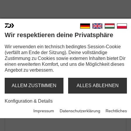
Wir respektieren deine Privatsphäre
Wir verwenden ein technisch bedingtes Session-Cookie
STEEZ MINNOW
(verfällt am Ende der Sitzung). Deine vollständige
Zustimmung zu Cookies sowie externen Inhalten bietet Dir
Modellausführungen: 2
einen erweiterten Komfort, und uns die Möglichkeit dieses
Angebot zu verbessern.
Steez Minnow | 110SP-SR
Minnowbait | schwebend | Shallow Runner
ALLEM ZUSTIMMEN
ALLES ABLEHNEN
Steez Minnow | 110SP-MR
Konfiguration & Details
Minnowbait | schwebend | Medium Deep Runner
Impressum
Datenschutzerklärung
Rechtliches