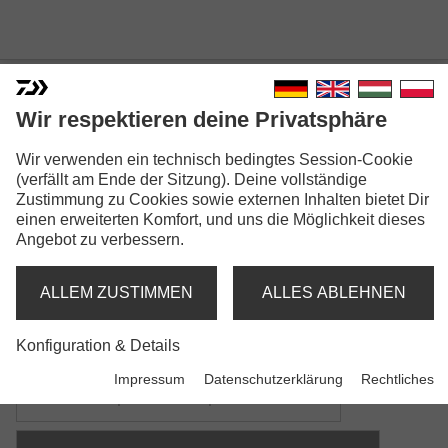
Wir respektieren deine Privatsphäre
Wir verwenden ein technisch bedingtes Session-Cookie
STEEZ SHAD
(verfällt am Ende der Sitzung). Deine vollständige
Zustimmung zu Cookies sowie externen Inhalten bietet Dir
einen erweiterten Komfort, und uns die Möglichkeit dieses
Angebot zu verbessern.
ALLEM ZUSTIMMEN
ALLES ABLEHNEN
Modellausführungen: 3
Konfiguration & Details
Steez Shad | 60SP-SR
Impressum
Datenschutzerklärung
Rechtliches
Minnowbait | schwebend | Shallow Runner