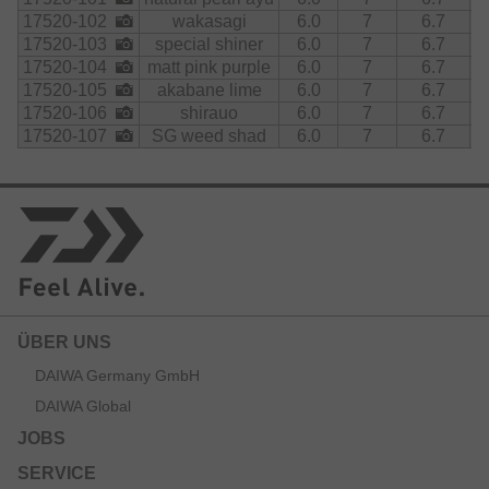
17520-102
wakasagi
6.0
7
6.7
17520-103
special shiner
6.0
7
6.7
17520-104
matt pink purple
6.0
7
6.7
17520-105
akabane lime
6.0
7
6.7
17520-106
shirauo
6.0
7
6.7
17520-107
SG weed shad
6.0
7
6.7
ÜBER UNS
DAIWA Germany GmbH
DAIWA Global
JOBS
SERVICE