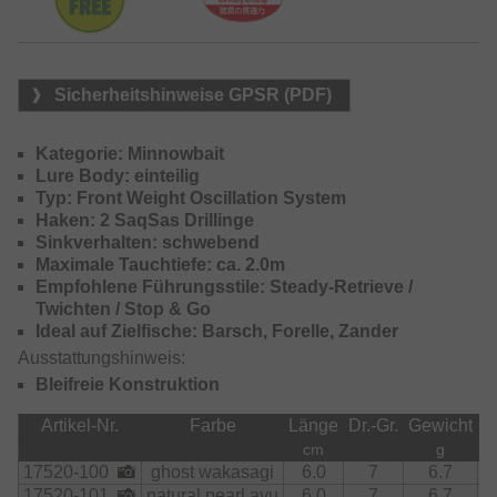
Sicherheitshinweise GPSR (PDF)
Kategorie: Minnowbait
Lure Body: einteilig
Typ: Front Weight Oscillation System
Haken: 2 SaqSas Drillinge
Sinkverhalten: schwebend
Maximale Tauchtiefe: ca. 2.0m
Empfohlene Führungsstile: Steady-Retrieve /
Twichten / Stop & Go
Ideal auf Zielfische: Barsch, Forelle, Zander
Ausstattungshinweis:
Bleifreie Konstruktion
Artikel-Nr.
Farbe
Länge
Dr.-Gr.
Gewicht
In
cm
g
17520-100
ghost wakasagi
6.0
7
6.7
17520-101
natural pearl ayu
6.0
7
6.7