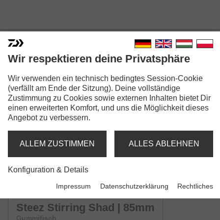
Wir respektieren deine Privatsphäre
Wir verwenden ein technisch bedingtes Session-Cookie
STEEZ STIRRING SHAD
(verfällt am Ende der Sitzung). Deine vollständige
Zustimmung zu Cookies sowie externen Inhalten bietet Dir
Modellausführungen: 3
einen erweiterten Komfort, und uns die Möglichkeit dieses
Angebot zu verbessern.
Steez Stirring Shad | 53mm
Gummifisch
ALLEM ZUSTIMMEN
ALLES ABLEHNEN
Steez Stirring Shad | 71mm
Konfiguration & Details
Gummifisch
Impressum
Datenschutzerklärung
Rechtliches
Steez Stirring Shad | 85mm
Gummifisch