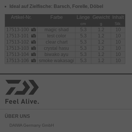
insbesondere zum Angeln über Krautbetten bei
konstantem Retrieve und zum Drop-Shot Angeln, sowie
Ideal auf Zielfische: Barsch, Forelle, Döbel
Free-Rig und für Buzzing Style direkt unter der Oberfläche.
Artikel-Nr.
Farbe
Länge
Gewicht
Inhalt
Mit Nail Sinker Pocket am Kopf. Phthalatfrei!
cm
g
Stk.
17513-100
magic shad
5.3
1.2
10
17513-101
test color
5.3
1.2
10
17513-102
clear chart
5.3
1.2
10
17513-103
crystal hasu
5.3
1.2
10
17513-104
biwako ayu
5.3
1.2
10
17513-106
smoke wakasagi
5.3
1.2
10
ÜBER UNS
DAIWA Germany GmbH