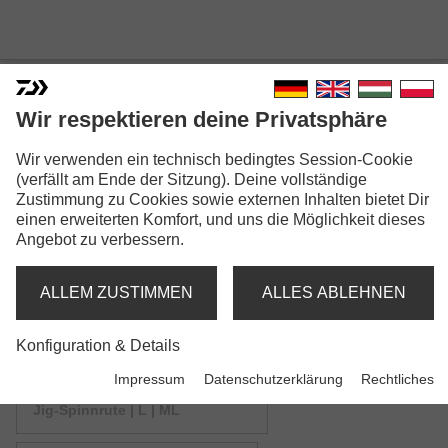
Wir respektieren deine Privatsphäre
SWEEPFIRE SPINNING
Wir verwenden ein technisch bedingtes Session-Cookie
Modellausführungen: 4
(verfällt am Ende der Sitzung). Deine vollständige
Zustimmung zu Cookies sowie externen Inhalten bietet Dir
Sweepfire Spin
einen erweiterten Komfort, und uns die Möglichkeit dieses
Angebot zu verbessern.
Spinnrute | L-XH
ALLEM ZUSTIMMEN
ALLES ABLEHNEN
Sweepfire UL Spin
Spinnrute | UL
Konfiguration & Details
Impressum
Datenschutzerklärung
Rechtliches
Sweepfire Jiggerspin
Jig-Spinnrute | L | ML