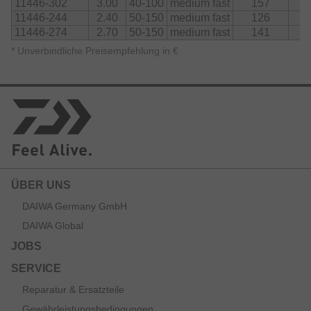
11446-302
3.00
40-100
medium fast
157
2
11446-244
2.40
50-150
medium fast
126
2
11446-274
2.70
50-150
medium fast
141
2
*
Unverbindliche Preisempfehlung in €
ÜBER UNS
DAIWA Germany GmbH
DAIWA Global
JOBS
SERVICE
Reparatur & Ersatzteile
Gewährleistungsbedingungen