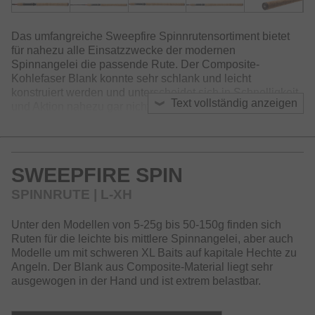
Das umfangreiche Sweepfire Spinnrutensortiment bietet
für nahezu alle Einsatzzwecke der modernen
Spinnangelei die passende Rute. Der Composite-
Kohlefaser Blank konnte sehr schlank und leicht
konstruiert werden und unterscheidet sich in Schnelligkeit
Text vollständig anzeigen
und Aktion nahezu gar nicht von reinen Kohlefaserruten.
Ausgestattet mit Aluminium-Oxyd Ringen, einem
angenehmen Griffstück aus Kork und frischem Design,
sind die Sweepfire Spinnruten zu einem gewohnt
SWEEPFIRE SPIN
hervorragenden Preis-Leistungs-Verhältnis erhältlich.
SPINNRUTE | L-XH
Unter den Modellen von 5-25g bis 50-150g finden sich
Ruten für die leichte bis mittlere Spinnangelei, aber auch
Modelle um mit schweren XL Baits auf kapitale Hechte zu
Angeln. Der Blank aus Composite-Material liegt sehr
ausgewogen in der Hand und ist extrem belastbar.