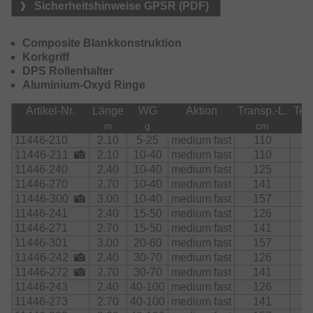
Sicherheitshinweise GPSR (PDF)
Composite Blankkonstruktion
Korkgriff
DPS Rollenhalter
Aluminium-Oxyd Ringe
Artikel-Nr.
Länge
WG
Aktion
Transp.-L.
Teil
m
g
cm
11446-210
2.10
5-25
medium fast
110
2
11446-211
2.10
10-40
medium fast
110
2
11446-240
2.40
10-40
medium fast
125
2
11446-270
2.70
10-40
medium fast
141
2
11446-300
3.00
10-40
medium fast
157
2
11446-241
2.40
15-50
medium fast
126
2
11446-271
2.70
15-50
medium fast
141
2
11446-301
3.00
20-60
medium fast
157
2
11446-242
2.40
30-70
medium fast
126
2
11446-272
2.70
30-70
medium fast
141
2
11446-243
2.40
40-100
medium fast
126
2
11446-273
2.70
40-100
medium fast
141
2