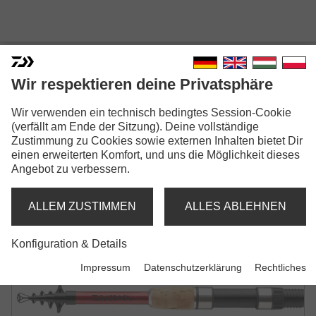
Wir respektieren deine Privatsphäre
SWEEPFIRE TELE
Wir verwenden ein technisch bedingtes Session-Cookie
Modellausführungen: 2
(verfällt am Ende der Sitzung). Deine vollständige
Zustimmung zu Cookies sowie externen Inhalten bietet Dir
Sweepfire Tele Spin
einen erweiterten Komfort, und uns die Möglichkeit dieses
Angebot zu verbessern.
Tele-Spinnrute | UL-H
ALLEM ZUSTIMMEN
ALLES ABLEHNEN
Sweepfire Tele Float
Tele-Posenrute | ML
Konfiguration & Details
Impressum
Datenschutzerklärung
Rechtliches