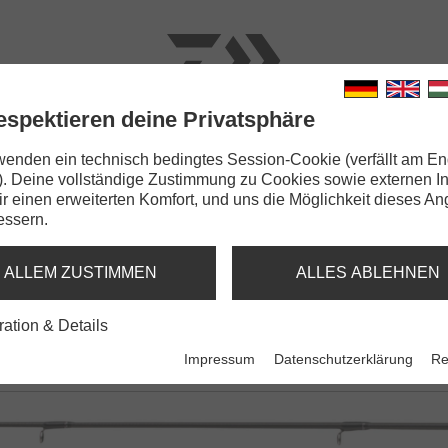
espektieren deine Privatsphäre
N
RUTEN
SCHNÜRE
KLEINTEILE
ZUBEHÖR
wenden ein technisch bedingtes Session-Cookie (verfällt am En
). Deine vollständige Zustimmung zu Cookies sowie externen I
Dir einen erweiterten Komfort, und uns die Möglichkeit dieses A
essern.
ING
ALLEM ZUSTIMMEN
ALLES ABLEHNEN
Tatula XT Baitcast
Tatula XT UL Baitcas
ration & Details
Baitcastrute | M | MH | H
Baitcastrute | L | ML
Impressum
Datenschutzerklärung
Re