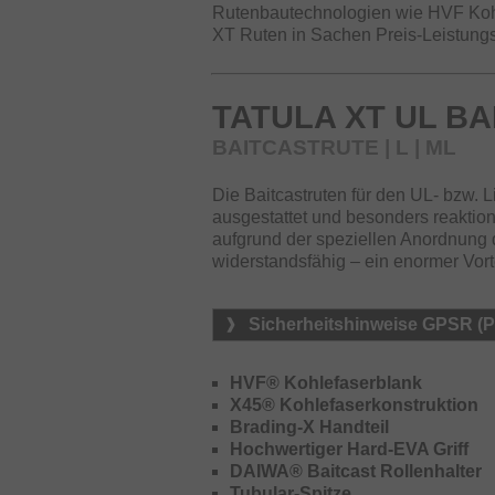
Rutenbautechnologien wie HVF Kohl
XT Ruten in Sachen Preis-Leistungs
TATULA XT UL BA
BAITCASTRUTE | L | ML
Die Baitcastruten für den UL- bzw. 
ausgestattet und besonders reaktio
aufgrund der speziellen Anordnung 
widerstandsfähig – ein enormer Vortei
Sicherheitshinweise GPSR (
HVF® Kohlefaserblank
X45® Kohlefaserkonstruktion
Brading-X Handteil
Hochwertiger Hard-EVA Griff
DAIWA® Baitcast Rollenhalter
Tubular-Spitze