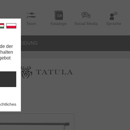
Team
Kataloge
Social Media
Sprache
BEKLEIDUNG
de der
nhalten
ngebot
t
chtliches