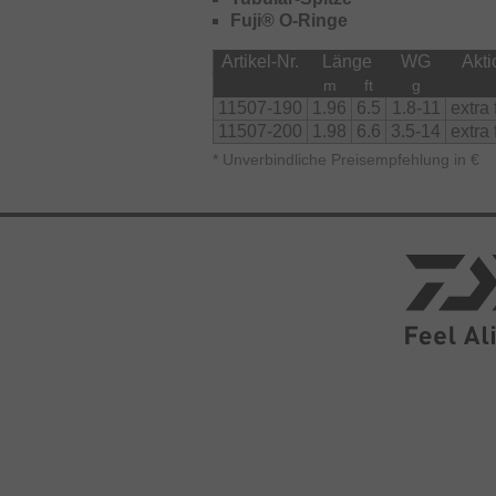
Fuji® O-Ringe
Artikel-Nr.
Länge
WG
Akti
m
ft
g
11507-190
1.96
6.5
1.8-11
extra 
11507-200
1.98
6.6
3.5-14
extra 
*
Unverbindliche Preisempfehlung in €