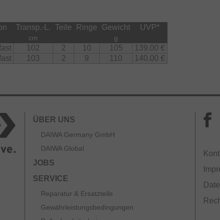
on
Transp.-L.
Teile
Ringe
Gewicht
UVP
*
cm
g
fast
102
2
10
105
139.00 €
fast
103
2
9
110
140.00 €
ÜBER UNS
DAIWA Germany GmbH
DAIWA Global
Kont
JOBS
Imp
SERVICE
Date
Reparatur & Ersatzteile
Rech
Gewährleistungsbedingungen