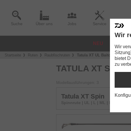
Suche
Über uns
Jobs
Service
Wir r
NEU
ROLLE
Wir ver
Sitzung
Startseite
Ruten
Raubfischruten
Tatula XT UL Baitcast
bietet 
zu verb
TATULA XT SPINN
Modellausführungen: 3
Tatula XT Spin
Konfigu
Spinnrute | UL | L | ML | MH