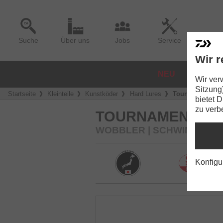
Suche
Über uns
Jobs
Service
Wir r
NEU
ROLLE
Wir ver
Sitzung
Startseite
Kleinteile
Kunstköder
Hard Lures
Tournament Meg
bietet 
zu verb
TOURNAMENT MEG
WOBBLER | SCHWIMMEND 
Konfigu