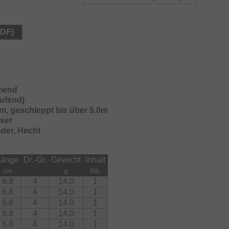
equenz.
 sind so austariert, dass bei einem kurzen, kräftigen
PDF)
gewicht nach vorne rollt und so einen noch steileren
neller auf Tiefe zu kommen.
mend
aufend)
0m, geschleppt bis über 5.0m
ser
nder, Hecht
Länge
Dr.-Gr.
Gewicht
Inhalt
cm
g
Stk.
6.8
4
14.0
1
6.8
4
14.0
1
6.8
4
14.0
1
6.8
4
14.0
1
6.8
4
14.0
1