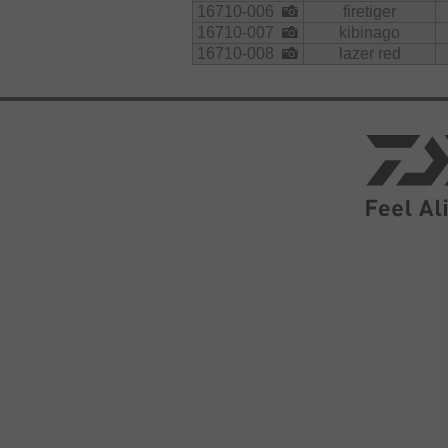
16710-006
firetiger
16710-007
kibinago
16710-008
lazer red