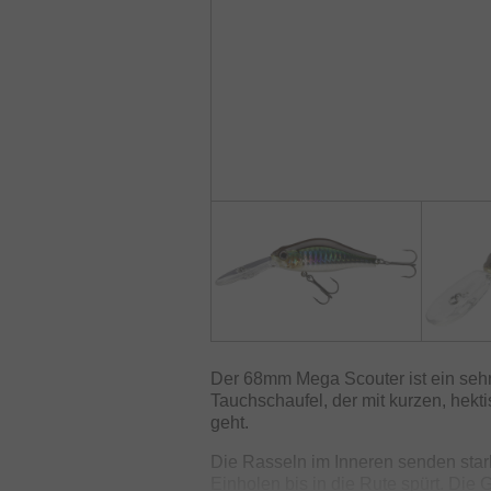
Der 68mm Mega Scouter ist ein sehr
Tauchschaufel, der mit kurzen, hek
geht.
Die Rasseln im Inneren senden st
Einholen bis in die Rute spürt. Die 