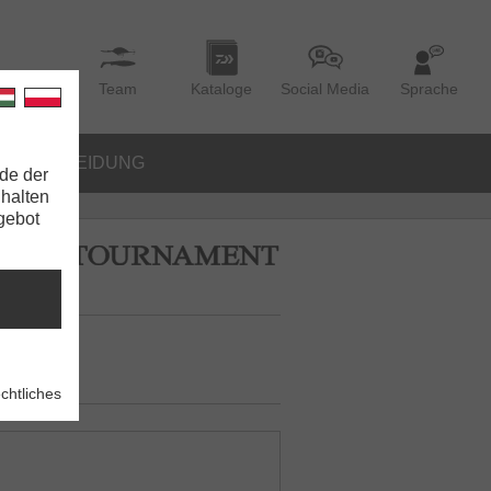
Team
Kataloge
Social Media
Sprache
BEKLEIDUNG
de der
nhalten
ngebot
chtliches