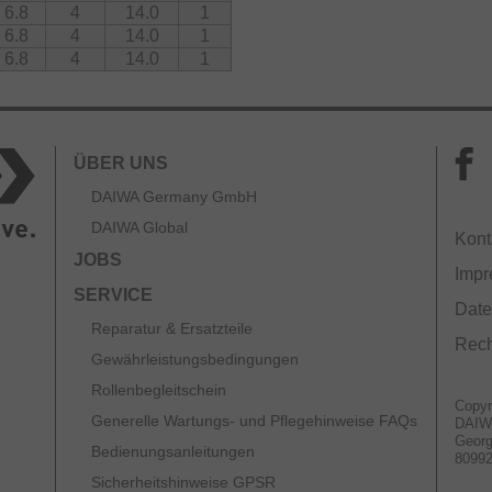
6.8
4
14.0
1
6.8
4
14.0
1
6.8
4
14.0
1
ÜBER UNS
DAIWA Germany GmbH
DAIWA Global
Kont
JOBS
Imp
SERVICE
Date
Reparatur & Ersatzteile
Rech
Gewährleistungsbedingungen
Rollenbegleitschein
Copyr
Generelle Wartungs- und Pflegehinweise FAQs
DAIW
Georg
Bedienungsanleitungen
8099
Sicherheitshinweise GPSR