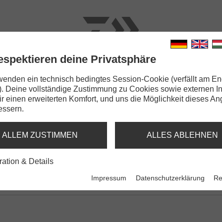
espektieren deine Privatsphäre
N
RUTEN
SCHNÜRE
KLEINTEILE
ZUBEHÖR
wenden ein technisch bedingtes Session-Cookie (verfällt am En
). Deine vollständige Zustimmung zu Cookies sowie externen I
a Scouter | 1064FG
Dir einen erweiterten Komfort, und uns die Möglichkeit dieses A
essern.
A SCOUTER | 1064FG
| DEEP RUNNER
ALLEM ZUSTIMMEN
ALLES ABLEHNEN
ration & Details
Impressum
Datenschutzerklärung
Re