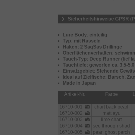
Raubfische und steigern die Bissfr
Die Gewichte im Inneren des Körpers
Sicherheitshinweise GPSR (
Schlag der Rute das Tungsten-Haupt
Tauchwinkel ermöglicht um noch sch
Lure Body: einteilig
Typ: mit Rasseln
Haken: 2 SaqSas Drillinge
Oberflächenverhalten: schwim
Tauch-Typ: Deep Runner (tief l
Tauchtiefe: geworfen ca. 3.5-5.
Einsatzgebiet: Stehende Gewäs
Ideal auf Zielfische: Barsch, Za
Made in Japan
Artikel-Nr.
Farbe
16710-001
chart back pearl
16710-002
matt ayu
16710-003
lime chart
16710-004
see through shad
16710-005
pearl ghost perch