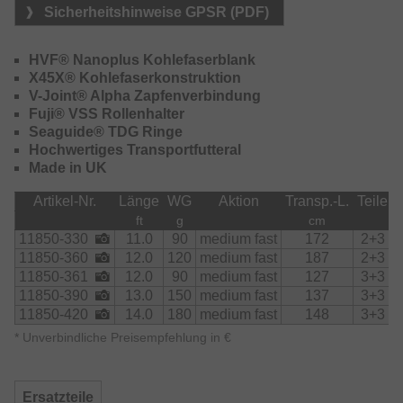
Baggerseen auf große Distanzen gefischt werden. Die
Sicherheitshinweise GPSR (PDF)
13ft. 150g Rute wurde für den Einsatz in stärkerer
Strömung oder mit großen, schweren Körben konzipiert.
Mit dem Power-Modell für große Distanzen mit 180g
HVF® Nanoplus Kohlefaserblank
Wurfgewicht und einer Länge von 14ft. kann der Futterkorb
X45X® Kohlefaserkonstruktion
auch bei sehr starker Strömung präzise geworfen und am
V-Joint® Alpha Zapfenverbindung
Futterplatz gehalten werden.
Fuji® VSS Rollenhalter
Seaguide® TDG Ringe
Die schnellen Blanks aus HVF Nanoplus Kohlefaser
Hochwertiges Transportfutteral
lassen keine Wünsche offen – extrem leicht, perfekt
Made in UK
balanciert und optimal auf präzises Werfen abgestimmt.
Die X45X Full Shield Technologie sorgt für enorme
Artikel-Nr.
Länge
WG
Aktion
Transp.-L.
Teile
Verwindungsfestigkeit des Blanks und für weitere und
ft
g
cm
präzisere Würfe. Die V-Joint Alpha Technologie ermöglicht
11850-330
11.0
90
medium fast
172
2+3
die Konstruktion besonders schlanker Blanks. Die
11850-360
12.0
120
medium fast
187
2+3
Biegekurve wird verbessert und die Widerstandsfähigkeit
11850-361
12.0
90
medium fast
127
3+3
gleichzeitig erhöht.
11850-390
13.0
150
medium fast
137
3+3
11850-420
14.0
180
medium fast
148
3+3
Durch die Verwendung sehr leichter TDG-Ringe von
Seaguide mit Adamant Coating wird das schnelle
*
Unverbindliche Preisempfehlung in €
Rückstellvermögen zusätzlich unterstützt. Der hochwertige
VSS-Rollenhalter von Fuji liegt dauerhaft angenehm und
verwindungsfest in der Hand. Das Handle im exklusiven
Ersatzteile