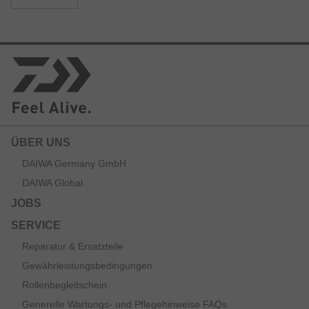
Armlock Design verhindert das Verdrehen der Rute auf
dem Unterarm und optimiert Kontrolle und Präzision im
Einsatz.
ÜBER UNS
DAIWA Germany GmbH
DAIWA Global
JOBS
SERVICE
Reparatur & Ersatzteile
Gewährleistungsbedingungen
Rollenbegleitschein
Generelle Wartungs- und Pflegehinweise FAQs