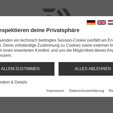
espektieren deine Privatsphäre
N
RUTEN
SCHNÜRE
KLEINTEILE
ZUBEHÖR
wenden ein technisch bedingtes Session-Cookie (verfällt am En
). Deine vollständige Zustimmung zu Cookies sowie externen I
e Minnow | 50FS
Dir einen erweiterten Komfort, und uns die Möglichkeit dieses A
essern.
SE MINNOW
ALLEM ZUSTIMMEN
ALLES ABLEHNEN
ow | 50FS
Tournament Wise Minnow | 
ration & Details
Minnowbait | schnell sinkend
Impressum
Datenschutzerklärung
Re