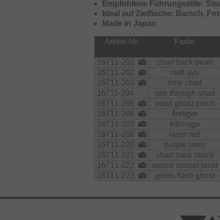
Empfohlene Führungsstile: Stea
Ideal auf Zielfische: Barsch, For
Made in Japan
Artikel-Nr.
Farbe
16711-201
chart back pearl
16711-202
matt ayu
16711-203
lime chart
16711-204
see through shad
16711-205
pearl ghost perch
16711-206
firetiger
16711-207
kibinago
16711-208
lazer red
16711-220
purple laser
16711-221
chart back zebra
16711-222
aurora sunset laser
16711-223
green flash ghost