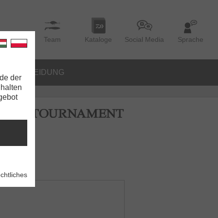
Team
Kataloge
Social Media
Sprache
BEKLEIDUNG
de der
nhalten
ngebot
70FS
chtliches