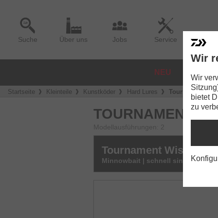
Suche
Über uns
Jobs
Service
Wir r
NEU
ROLLE
Wir ver
Sitzung
Startseite
Kleinteile
Kunstköder
Hard Lures
Tournament Wis
bietet 
zu verb
TOURNAMENT WI
Modellausführungen: 2
Tournament Wise Minn
Konfigu
Minnowbait | schnell sinkend