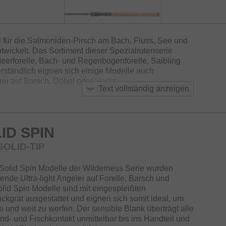
l für die Salmoniden-Pirsch am Bach, Fluss, See und
wickelt. Das Sortiment dieser Spezialrutenserie
eerforelle, Bach- und Regenbogenforelle, Saibling
ständlich eignen sich einige Modelle auch
rei auf Barsch, Döbel oder Hecht.
Text vollständig anzeigen
ser wurde ausschließlich mit hochwertigen
er von Fuji mit modern designter Screw-Nut und
eten zusammen mit dem hochwertigen Kork am
ID SPIN
chwertige Ausstattung für Ruten dieses
 SOLID-TIP
 Solid Spin Modelle der Wilderness Serie wurden
dende Ultra-light Angelei auf Forelle, Barsch und
olid Spin Modelle sind mit eingespleißten
kgrat ausgestattet und eignen sich somit ideal, um
e und weit zu werfen. Der sensible Blank überträgt alle
 und Fischkontakt unmittelbar bis ins Handteil und