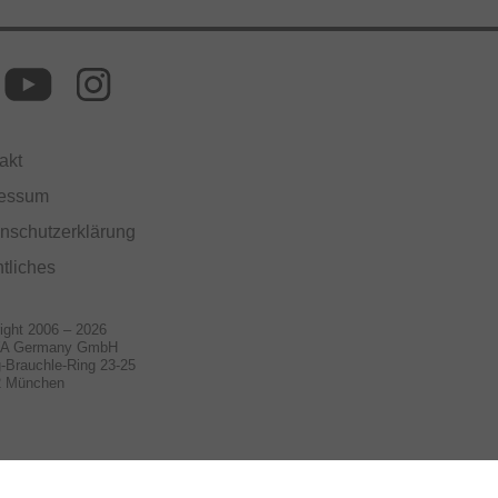
akt
ressum
nschutzerklärung
tliches
ight 2006 – 2026
A Germany GmbH
-Brauchle-Ring 23-25
2 München