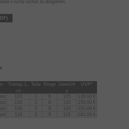
tale Fische sicher zu dirigieren.
PDF)
e
on
Transp.-L.
Teile
Ringe
Gewicht
UVP
*
cm
g
ast
103
2
8
105
139.00 €
ast
103
2
8
110
150.00 €
ast
108
2
8
105
155.00 €
ast
116
2
9
115
162.00 €