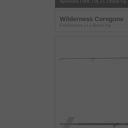
Spinnrute | UUL | UL | L | Solid-Tip
Wilderness Coregone
Felchenrute | L | Sensi-Tip