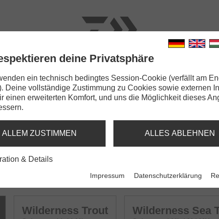
espektieren deine Privatsphäre
N
RUTEN
SCHNÜRE
KLEINTEILE
ZUBEHÖR
wenden ein technisch bedingtes Session-Cookie (verfällt am En
). Deine vollständige Zustimmung zu Cookies sowie externen I
Dir einen erweiterten Komfort, und uns die Möglichkeit dieses A
essern.
NNING
ALLEM ZUSTIMMEN
ALLES ABLEHNEN
ration & Details
Impressum
Datenschutzerklärung
Re
Wilderness Trout
Wilderness Sea T