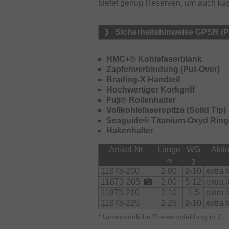
bietet genug Reserven, um auch kapi
Sicherheitshinweise GPSR (
HMC+® Kohlefaserblank
Zapfenverbindung (Put-Over)
Brading-X Handteil
Hochwertiger Korkgriff
Fuji® Rollenhalter
Vollkohlefaserspitze (Solid Tip)
Seaguide® Titanium-Oxyd Ring
Hakenhalter
Artikel-Nr.
Länge
WG
Akti
m
g
11873-200
2.00
2-10
extra f
11873-205
2.00
5-12
extra f
11873-210
2.10
1-5
extra f
11873-225
2.25
2-10
extra f
*
Unverbindliche Preisempfehlung in €