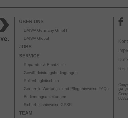
ÜBER UNS
DAIWA Germany GmbH
DAIWA Global
Kont
JOBS
Imp
SERVICE
Date
Reparatur & Ersatzteile
Rech
Gewährleistungsbedingungen
Rollenbegleitschein
Copyr
Generelle Wartungs- und Pflegehinweise FAQs
DAIW
Georg
Bedienungsanleitungen
8099
Sicherheitshinweise GPSR
TEAM
KATALOGE