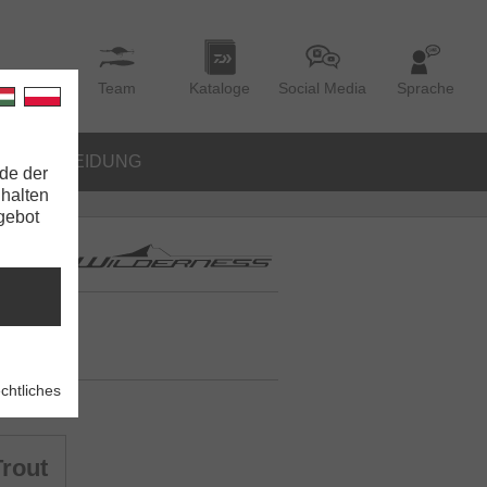
Team
Kataloge
Social Media
Sprache
BEKLEIDUNG
de der
nhalten
ngebot
chtliches
rout