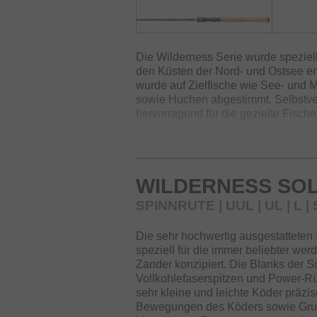
Die Wilderness Serie wurde speziel
den Küsten der Nord- und Ostsee ent
wurde auf Zielfische wie See- und M
sowie Huchen abgestimmt. Selbstver
hervorragend für die gezielte Fische
Der leichte Blank aus HMC+ Kohlefa
Komponenten versehen – Rollenhalt
leichte XO Ringe von Seaguide bi
WILDERNESS SOL
Griffstück eine außergewöhnlich ho
Preissegments.
SPINNRUTE | UUL | UL | L |
Die sehr hochwertig ausgestatteten
speziell für die immer beliebter wer
Zander konzipiert. Die Blanks der S
Vollkohlefaserspitzen und Power-Rüc
sehr kleine und leichte Köder präzis
Bewegungen des Köders sowie Grund-