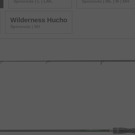
Spinnrute | L | LML
Spinnrute | ML | M | MH
Wilderness Hucho
Spinnrute | XH