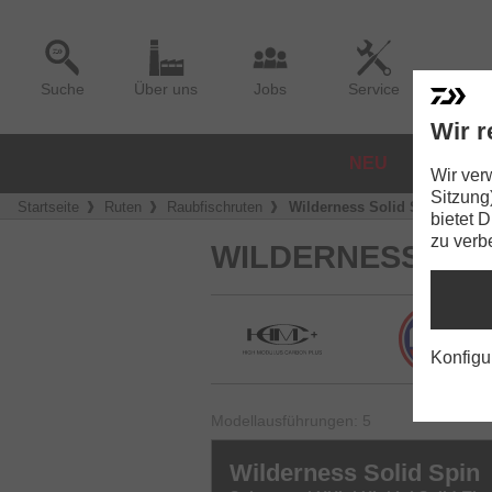
Suche
Über uns
Jobs
Service
Wir r
NEU
ROLLE
Wir ver
Sitzung
Startseite
Ruten
Raubfischruten
Wilderness Solid Spin
bietet 
zu verb
WILDERNESS SPI
Konfigu
Modellausführungen: 5
Wilderness Solid Spin