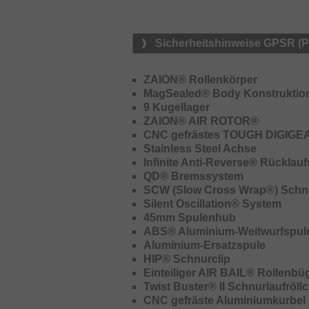
Der Zaion Rollenkörper sorgt für ei
seidenweichen Lauf. Das CNC gefrä
Einholkraft und erleichtert das Ein
Sicherheitshinweise GPSR (
Achse bietet auch unter hohen Bel
kompromisslos zu dirigieren.
ZAION® Rollenkörper
Die spezielle Longcast Abwurfkante 
MagSealed® Body Konstruktio
Wurfweiten.
9 Kugellager
ZAION® AIR ROTOR®
CNC gefrästes TOUGH DIGIGEA
Stainless Steel Achse
Infinite Anti-Reverse® Rücklauf
QD® Bremssystem
SCW (Slow Cross Wrap®) Schn
Silent Oscillation® System
45mm Spulenhub
ABS® Aluminium-Weitwurfspul
Aluminium-Ersatzspule
HIP® Schnurclip
Einteiliger AIR BAIL® Rollenbü
Twist Buster® II Schnurlaufröll
CNC gefräste Aluminiumkurbel