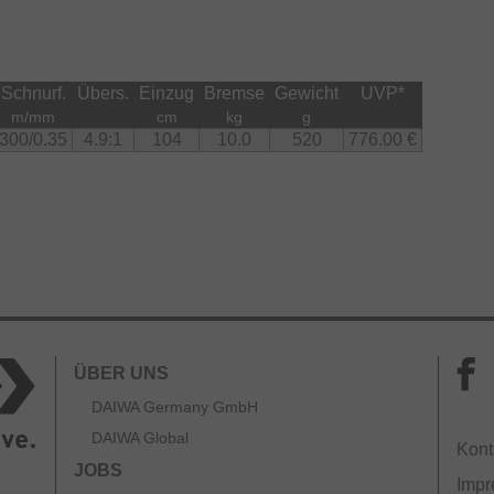
Schnurf.
Übers.
Einzug
Bremse
Gewicht
UVP
*
m/mm
cm
kg
g
300/0.35
4.9:1
104
10.0
520
776.00 €
ÜBER UNS
DAIWA Germany GmbH
DAIWA Global
Kont
JOBS
Imp