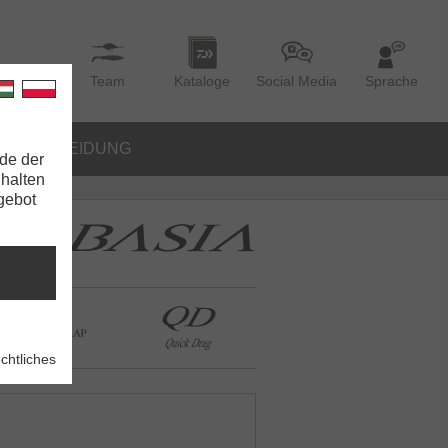
Team
Kataloge
Social Media
Sprache
BEKLEIDUNG
de der
nhalten
ngebot
chtliches