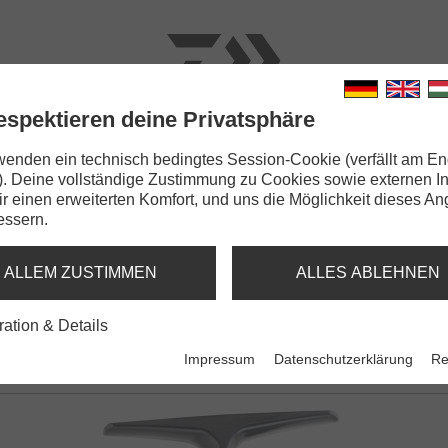
espektieren deine Privatsphäre
N
RUTEN
SCHNÜRE
KLEINTEILE
ZUBEHÖR
wenden ein technisch bedingtes Session-Cookie (verfällt am En
). Deine vollständige Zustimmung zu Cookies sowie externen I
t Basia 45 SCW QD
Dir einen erweiterten Komfort, und uns die Möglichkeit dieses A
essern.
BASIA 45 SCW QD
M SPULENHUB
ALLEM ZUSTIMMEN
ALLES ABLEHNEN
ration & Details
Impressum
Datenschutzerklärung
Re