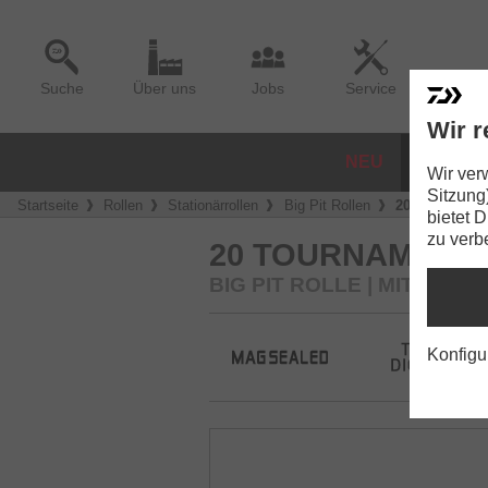
Suche
Über uns
Jobs
Service
Wir r
NEU
ROLLE
Wir ver
Sitzung
Startseite
Rollen
Stationärrollen
Big Pit Rollen
20 Tournamen
bietet 
zu verb
20 TOURNAMENT 
BIG PIT ROLLE | MIT 45M
Konfigu