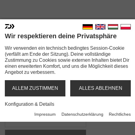
Wir respektieren deine Privatsphäre
Wir verwenden ein technisch bedingtes Session-Cookie
ADVANTAGE GRUNDFUTTER
(verfällt am Ende der Sitzung). Deine vollständige
Zustimmung zu Cookies sowie externen Inhalten bietet Dir
MIX
einen erweiterten Komfort, und uns die Möglichkeit dieses
Angebot zu verbessern.
Modellausführungen: 9
Advantage Grundfutter
ALLEM ZUSTIMMEN
ALLES ABLEHNEN
green bream mix
Konfiguration & Details
Advantage Grundfutter
Impressum
Datenschutzerklärung
Rechtliches
all-round mix