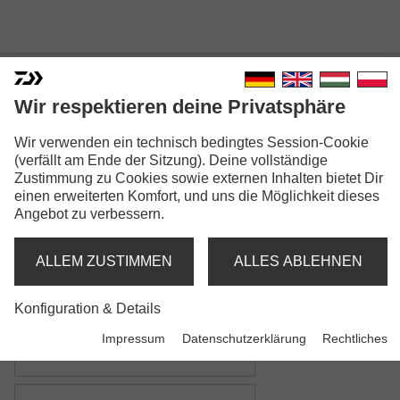
Wir respektieren deine Privatsphäre
Wir verwenden ein technisch bedingtes Session-Cookie
ADVANTAGE GRUNDFUTTER
(verfällt am Ende der Sitzung). Deine vollständige
Zustimmung zu Cookies sowie externen Inhalten bietet Dir
MIX
einen erweiterten Komfort, und uns die Möglichkeit dieses
Angebot zu verbessern.
Modellausführungen: 9
Advantage Grundfutter
ALLEM ZUSTIMMEN
ALLES ABLEHNEN
green bream mix
Konfiguration & Details
Advantage Grundfutter
Impressum
Datenschutzerklärung
Rechtliches
all-round mix