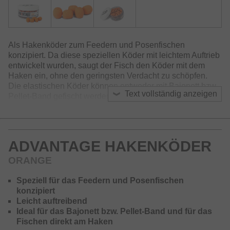
Als Hakenköder zum Feedern und Posenfischen
konzipiert. Da diese speziellen Köder mit leichtem Auftrieb
entwickelt wurden, saugt der Fisch den Köder mit dem
Haken ein, ohne den geringsten Verdacht zu schöpfen.
Die elastischen Köder können entweder mit Bajonett bzw.
Text vollständig anzeigen
Pellet-Band gefischt werden oder sogar direkt auf den
Haken gezogen werden.
Erhältlich in vier Farben (Flavours) und jeweils zwei
Größen in der Box – 6/8mm und 8/10mm.
ADVANTAGE HAKENKÖDER
ORANGE
Speziell für das Feedern und Posenfischen
konzipiert
Leicht auftreibend
Ideal für das Bajonett bzw. Pellet-Band und für das
Fischen direkt am Haken