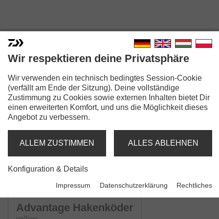
Wir respektieren deine Privatsphäre
Wir verwenden ein technisch bedingtes Session-Cookie
ADVANTAGE HAKENKÖDER
(verfällt am Ende der Sitzung). Deine vollständige
Zustimmung zu Cookies sowie externen Inhalten bietet Dir
Modellausführungen: 4
einen erweiterten Komfort, und uns die Möglichkeit dieses
Angebot zu verbessern.
Advantage Hakenköder
orange
ALLEM ZUSTIMMEN
ALLES ABLEHNEN
Advantage Hakenköder
Konfiguration & Details
natural
Impressum
Datenschutzerklärung
Rechtliches
Advantage Hakenköder
yellow