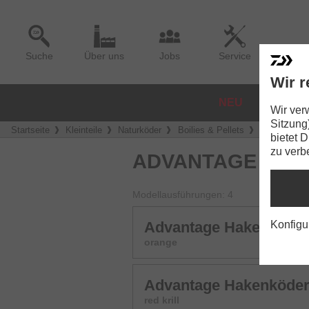
Suche
Über uns
Jobs
Service
Wir r
NEU
ROLLE
Wir ver
Sitzung
Startseite
Kleinteile
Naturköder
Boilies & Pellets
Advantage 
bietet 
zu verb
ADVANTAGE HA
Modellausführungen: 4
Advantage Hakenköde
Konfigu
orange
Advantage Hakenköde
red krill