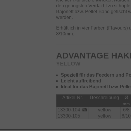
den geringsten Verdacht zu schöpfe
Bajonett bzw. Pellet-Band gefischt
werden.
Erhältlich in vier Farben (Flavours
8/10mm.
ADVANTAGE HA
YELLOW
Speziell für das Feedern und P
Leicht auftreibend
Ideal für das Bajonett bzw. Pel
Artikel-Nr.
Beschreibung
Ø
mm
13300-104
yellow
6/8
13300-105
yellow
8/10