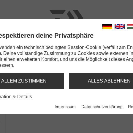
espektieren deine Privatsphäre
N
RUTEN
SCHNÜRE
KLEINTEILE
ZUBEHÖR
wenden ein technisch bedingtes Session-Cookie (verfällt am En
). Deine vollständige Zustimmung zu Cookies sowie externen I
Hakenköder
Dir einen erweiterten Komfort, und uns die Möglichkeit dieses A
essern.
KENKÖDER
ALLEM ZUSTIMMEN
ALLES ABLEHNEN
r
Advantage Hakenköder
Advantag
ration & Details
natural
yellow
Impressum
Datenschutzerklärung
Re
r