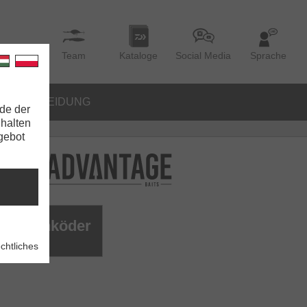
Team
Kataloge
Social Media
Sprache
BEKLEIDUNG
de der
nhalten
ngebot
e Hakenköder
chtliches