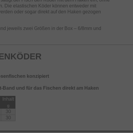
n. Die elastischen Köder können entweder mit
 werden oder sogar direkt auf den Haken gezogen
) und jeweils zwei Größen in der Box – 6/8mm und
KENKÖDER
osenfischen konzipiert
let-Band und für das Fischen direkt am Haken
Inhalt
g
30
30