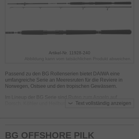
Artikel-Nr. 11928-240
Abbildung kann vom tatsächlichen Produkt abweichen.
Passend zu den BG Rollenserien bietet DAIWA eine
umfangreiche Serie an Meeresruten für die Reviere in
Norwegen, Ostsee und den tropischen Gewässern.
Im Lineup der BG Serie sind Ruten zum Angeln auf
Text vollständig anzeigen
Dorsch, Köhler und Heilbutt mit Natur- und Kunstködern zu
finden, aber auch Ruten zum Angeln mit
Oberflächenködern wie Popper und Stickbaits auf GT und
Mahi Mahi, zum Jiggen auf Amberjack und zum
Tiefseeangeln auf Rotbarsch und Leng.
BG OFFSHORE PILK