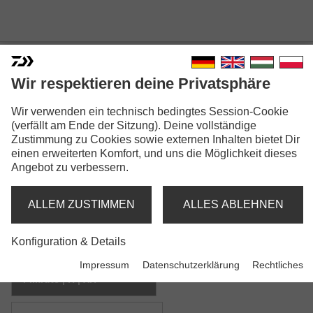
Wir respektieren deine Privatsphäre
Wir verwenden ein technisch bedingtes Session-Cookie
BG OFFSHORE
(verfällt am Ende der Sitzung). Deine vollständige
Zustimmung zu Cookies sowie externen Inhalten bietet Dir
einen erweiterten Komfort, und uns die Möglichkeit dieses
Angebot zu verbessern.
ALLEM ZUSTIMMEN
ALLES ABLEHNEN
Modellausführungen: 6
Konfiguration & Details
BG Offshore Pilk
Impressum
Datenschutzerklärung
Rechtliches
Pilkrute | H | XH