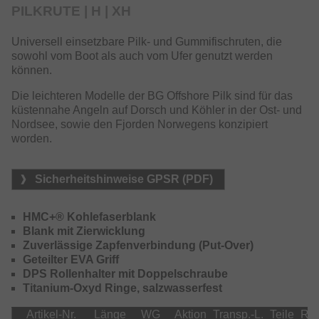
Selbstverständlich bieter diese Serie auch kurzgeteilte
PILKRUTE | H | XH
Reiseruten für die gängigsten Meeresangelmethoden –
insbesondere für Norwegen.
Universell einsetzbare Pilk- und Gummifischruten, die
Der widerstandsfähige HMC+ Blank, ausgestattet mit
sowohl vom Boot als auch vom Ufer genutzt werden
salzwasserfesten Titanium-Oxyd Ringen, DPS-H bzw.
können.
DPS Rollenhalter mit Sicherungsschraube sowie ein
Die leichteren Modelle der BG Offshore Pilk sind für das
langlebiges Griffstück aus EVA machen diese Ruten zu
küstennahe Angeln auf Dorsch und Köhler in der Ost- und
einem zuverlässigen Begleiter während kompromissloser
Nordsee, sowie den Fjorden Norwegens konzipiert
Angeltrips auf den Ozeanen dieser Erde.
worden.
Sicherheitshinweise GPSR (PDF)
HMC+® Kohlefaserblank
Blank mit Zierwicklung
Zuverlässige Zapfenverbindung (Put-Over)
Geteilter EVA Griff
DPS Rollenhalter mit Doppelschraube
Titanium-Oxyd Ringe, salzwasserfest
Artikel-Nr.
Länge
WG
Aktion
Transp.-L.
Teile
Rin