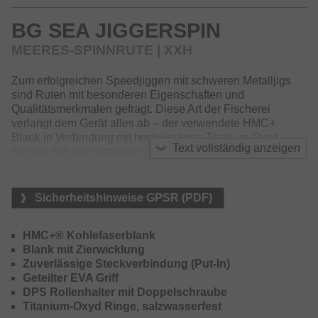
Mahi Mahi, zum Jiggen auf Amberjack und zum
Tiefseeangeln auf Rotbarsch und Leng.
BG SEA JIGGERSPIN
Selbstverständlich bieter diese Serie auch kurzgeteilte
MEERES-SPINNRUTE | XXH
Reiseruten für die gängigsten Meeresangelmethoden –
insbesondere für Norwegen.
Zum erfolgreichen Speedjiggen mit schweren Metalljigs
Der widerstandsfähige HMC+ Blank, ausgestattet mit
sind Ruten mit besonderen Eigenschaften und
salzwasserfesten Titanium-Oxyd Ringen, DPS-H bzw.
Qualitätsmerkmalen gefragt. Diese Art der Fischerei
DPS Rollenhalter mit Sicherungsschraube sowie ein
verlangt dem Gerät alles ab – der verwendete HMC+
langlebiges Griffstück aus EVA machen diese Ruten zu
Blank in Verbindung mit hochwertigen Titanium-Oxyd
Text vollständig anzeigen
einem zuverlässigen Begleiter während kompromissloser
Ringen hält den extremen Belastungen durch das harte
Angeltrips auf den Ozeanen dieser Erde.
Anjiggen und schnelle Einholen der schweren Köder
problemlos Stand. Der sehr widerstandsfähige Blank weist
genau die Eigenschaften auf, um Jigs während dem
Sicherheitshinweise GPSR (PDF)
Angeln ideal zu beschleunigen und kampfstarke Fische im
Drill sicher zu forcieren.
HMC+® Kohlefaserblank
Der ideale Begleiter auf Amberjack!
Blank mit Zierwicklung
Zuverlässige Steckverbindung (Put-In)
Geteilter EVA Griff
DPS Rollenhalter mit Doppelschraube
Titanium-Oxyd Ringe, salzwasserfest