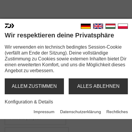
Wir respektieren deine Privatsphäre
Wir verwenden ein technisch bedingtes Session-Cookie
BG OFFSHORE
(verfällt am Ende der Sitzung). Deine vollständige
Zustimmung zu Cookies sowie externen Inhalten bietet Dir
einen erweiterten Komfort, und uns die Möglichkeit dieses
Angebot zu verbessern.
ALLEM ZUSTIMMEN
ALLES ABLEHNEN
Modellausführungen: 6
Konfiguration & Details
BG Offshore Pilk
Impressum
Datenschutzerklärung
Rechtliches
Pilkrute | H | XH