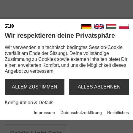
Wir respektieren deine Privatsphäre
Wir verwenden ein technisch bedingtes Session-Cookie
CALDIA SPINNING
(verfällt am Ende der Sitzung). Deine vollständige
Zustimmung zu Cookies sowie externen Inhalten bietet Dir
einen erweiterten Komfort, und uns die Möglichkeit dieses
Angebot zu verbessern.
ALLEM ZUSTIMMEN
ALLES ABLEHNEN
Modellausführungen: 5
Konfiguration & Details
Caldia Spin
Impressum
Datenschutzerklärung
Rechtliches
Spinnrute | ML | M | MH | H