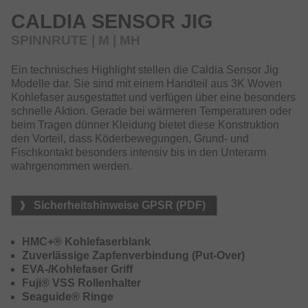
CALDIA SENSOR JIG
Optisch perfekt auf die Caldia LT Rollen abgestimmt,
SPINNRUTE | M | MH
bilden Rute und Rolle eine harmonische Einheit, die
sowohl technisch wie auch optisch überzeugt.
Ein technisches Highlight stellen die Caldia Sensor Jig
Die leichten Seaguide Ringe mit extrem dünnen Zirconia-
Modelle dar. Sie sind mit einem Handteil aus 3K Woven
Einlagen verbessern die Rückstellgeschwindigkeit und
Kohlefaser ausgestattet und verfügen über eine besonders
unterstützen die Balance.
schnelle Aktion. Gerade bei wärmeren Temperaturen oder
beim Tragen dünner Kleidung bietet diese Konstruktion
Die Caldia Sensor Jig Modelle besitzen ein Kohlefaser-
den Vorteil, dass Köderbewegungen, Grund- und
Griffteil und leiten Vibrationen und Bisse unvermittelt bis in
Fischkontakt besonders intensiv bis in den Unterarm
den Arm weiter – optimales Feeling ist hier garantiert.
wahrgenommen werden.
Diese Ruten mit straffem, dünnem Blank wurden speziell
für die Gummifisch-Angelei mit Ködern in der 10–16cm
Kategorie entwickelt und bieten das notwendige Rückgrat,
Sicherheitshinweise GPSR (PDF)
um auch bei kapitalen Fischen die Kontrolle zu behalten.
Ideal auf Zander und Hecht.
HMC+® Kohlefaserblank
Zuverlässige Zapfenverbindung (Put-Over)
Die Caldia Spinnruten vereinen modernes Design mit
EVA-/Kohlefaser Griff
kompromissloser Funktionalität – ideal für das Angeln auf
Fuji® VSS Rollenhalter
Hecht, Zander, Barsch und Forelle
Seaguide® Ringe