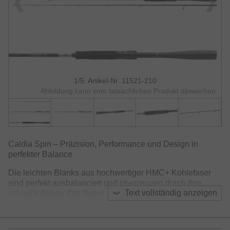
1/5: Artikel-Nr. 11521-210
Abbildung kann vom tatsächlichen Produkt abweichen.
Caldia Spin – Präzision, Performance und Design in
perfekter Balance
Die leichten Blanks aus hochwertiger HMC+ Kohlefaser
sind perfekt ausbalanciert und überzeugen durch ihre
Text vollständig anzeigen
schnelle Aktion. Die Ruten eignen sich somit hervorragend
für das Fischen mit Hardbaits und Gummiködern – präzise
Würfe, optimales Feeling und eine exakte Köderführung
sind garantiert