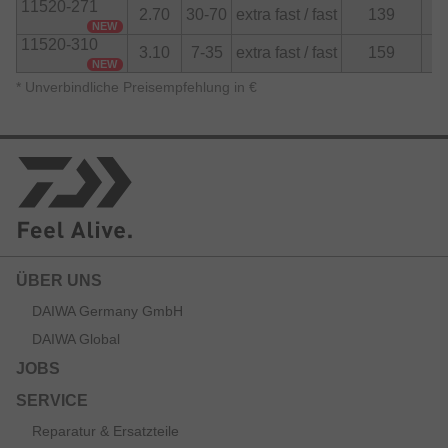
11520-271
2.70
30-70
extra fast / fast
139
2
NEW
11520-310
3.10
7-35
extra fast / fast
159
2
NEW
*
Unverbindliche Preisempfehlung in €
ÜBER UNS
DAIWA Germany GmbH
DAIWA Global
JOBS
SERVICE
Reparatur & Ersatzteile