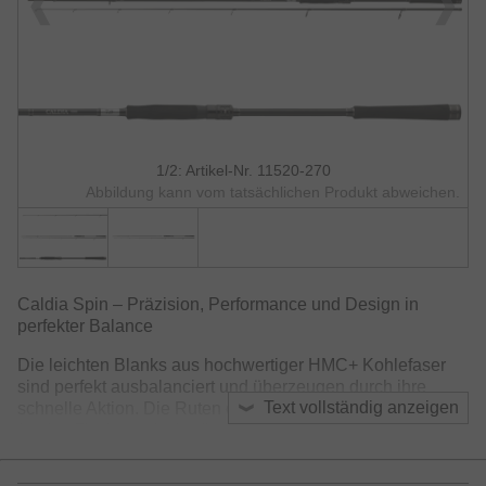
1/2: Artikel-Nr. 11520-270
Abbildung kann vom tatsächlichen Produkt abweichen.
Caldia Spin – Präzision, Performance und Design in
perfekter Balance
Die leichten Blanks aus hochwertiger HMC+ Kohlefaser
sind perfekt ausbalanciert und überzeugen durch ihre
Text vollständig anzeigen
schnelle Aktion. Die Ruten eignen sich somit hervorragend
für das Fischen mit Hardbaits und Gummiködern – präzise
Würfe, optimales Feeling und eine exakte Köderführung
sind garantiert