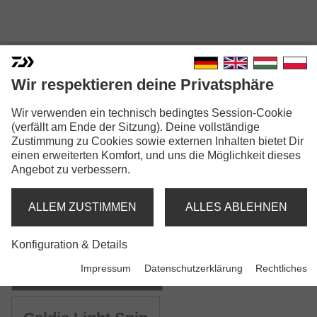
Wir respektieren deine Privatsphäre
Wir verwenden ein technisch bedingtes Session-Cookie
CALDIA SPINNING
(verfällt am Ende der Sitzung). Deine vollständige
Zustimmung zu Cookies sowie externen Inhalten bietet Dir
einen erweiterten Komfort, und uns die Möglichkeit dieses
Angebot zu verbessern.
ALLEM ZUSTIMMEN
ALLES ABLEHNEN
Modellausführungen: 5
Konfiguration & Details
Caldia Spin
Impressum
Datenschutzerklärung
Rechtliches
Spinnrute | ML | M | MH | H