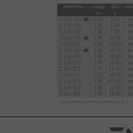
Artikel-Nr.
Länge
WG
Akt
m
g
11124-200
2.00
3-12
fa
11124-210
2.10
5-20
fa
11124-216
2.10
7-30
fa
11124-240
2.40
10-40
fa
11124-241
2.40
15-50
fa
11124-242
2.40
30-70
fa
11124-243
2.40
40-95
fa
11124-270
2.70
10-40
fa
11124-271
2.70
15-50
fa
11124-272
2.70
30-70
fa
11124-273
2.70
40-100
fa
11124-300
3.00
10-40
fa
11124-301
3.00
20-60
fa
*
Unverbindliche Preisempfehlung in €