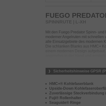
FUEGO PREDATOR
SPINNRUTE | L-XH
Mit den Fuego Predator Spinn- und 
moderner Angelruten mit schnellen u
alle Einsatzgebiete des modernen K
Die schlanken Blanks aus HMC+ Koh
einem modernen Design aufgebaut. D
angenehm in der Hand und ermöglic
hochwertigen Seaguide Ringe mit su
reibungsarmes Ablaufen der Schnur
Sicherheitshinweise GPSR (
Die spezielle Kohlefaser-Blankober
Griffen verleihen den Ruten eine m
HMC+® Kohlefaserblank
Upside-Down Kohlefaseroberfl
Zuverlässige Steckverbindung 
Fuji® Rollenhalter
Seaguide® Ringe