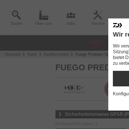
Suche
Über uns
Jobs
Service
Wir r
NEU
ROLLE
Wir ver
Sitzung
Startseite
Ruten
Raubfischruten
Fuego Predator Spin
bietet 
zu verb
FUEGO PREDATOR
Konfigu
Sicherheitshinweise GPSR (
Modellausführungen: 3