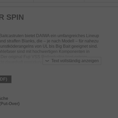
 SPIN
Baitcastruten bietet DAIWA ein umfangreiches Lineup
nd straffen Blanks, die – je nach Modell – für nahezu
unstköderangelns von UL bis Big Bait geeignet sind.
lefaser sind mit hochwertigen Komponenten in
er original Fuji VSS Rollenhalter liegt extrem
Text vollständig anzeigen
ht dauerhaft ermüdungsfreies Fischen. Die
perleichten LS-Einlagen sorgen für eine leises und
.
PDF)
fläche in Verbindung mit den innovativ geformten EVA-
oderne und sehr hochwertige Optik.
äche
(Put-Over)