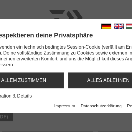
espektieren deine Privatsphäre
N
RUTEN
SCHNÜRE
KLEINTEILE
ZUBEHÖR
wenden ein technisch bedingtes Session-Cookie (verfällt am En
). Deine vollständige Zustimmung zu Cookies sowie externen I
Dir einen erweiterten Komfort, und uns die Möglichkeit dieses A
essern.
 SPIN
ALLEM ZUSTIMMEN
ALLES ABLEHNEN
ration & Details
Impressum
Datenschutzerklärung
Re
PDF)