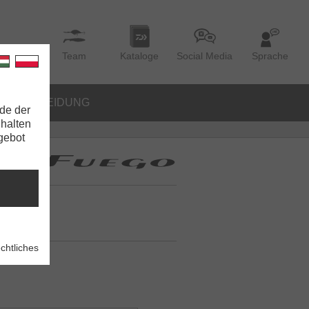
Team
Kataloge
Social Media
Sprache
BEKLEIDUNG
de der
nhalten
ngebot
chtliches