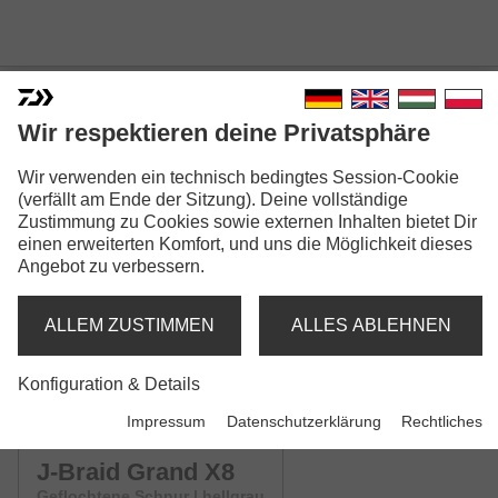
Wir respektieren deine Privatsphäre
Wir verwenden ein technisch bedingtes Session-Cookie
J-BRAID GRAND X8
(verfällt am Ende der Sitzung). Deine vollständige
Zustimmung zu Cookies sowie externen Inhalten bietet Dir
Modellausführungen: 4
einen erweiterten Komfort, und uns die Möglichkeit dieses
Angebot zu verbessern.
J-Braid Grand X8
Geflochtene Schnur | blau
ALLEM ZUSTIMMEN
ALLES ABLEHNEN
J-Braid Grand X8
Konfiguration & Details
Geflochtene Schnur | chartreuse
Impressum
Datenschutzerklärung
Rechtliches
J-Braid Grand X8
Geflochtene Schnur | hellgrau