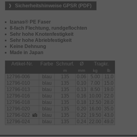
Sicherheitshinweise GPSR (PDF)
Erhältlich in den Farben: hellgrau, chartreuse, multi-color
und blau
Izanas® PE Faser
8-fach Flechtung, rundgeflochten
Sehr hohe Knotenfestigkeit
Sehr hohe Abriebfestigkeit
Keine Dehnung
Made in Japan
Artikel-Nr.
Farbe
Schnurf.
Ø
Tragkr.
m
mm
kg
lb
12796-006
blau
135
0.06
5.00
11.0
12796-010
blau
135
0.10
7.00
15.0
12796-013
blau
135
0.13
8.50
19.0
12796-016
blau
135
0.16
10.00
22.0
12796-018
blau
135
0.18
12.50
28.0
12796-020
blau
135
0.20
16.00
35.0
12796-022
blau
135
0.22
19.50
43.0
12796-024
blau
135
0.24
22.00
49.0