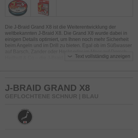
Die J-Braid Grand X8 ist die Weiterentwicklung der
weltbekannten J-Braid X8. Die Grand X8 wurde dabei in
einigen Details optimiert, um Ihnen noch mehr Sicherheit
beim Angeln und im Drill zu bieten. Egal ob im Süßwasser
auf Barsch, Zander oder Hecht oder im Meer auf Dorsch,
Text vollständig anzeigen
Heilbutt & Co – die J-Braid Grand X8 überzeugt in vollem
Umfang.
Im Vergleich zur bestehenden J-Braid X8 bietet die Grand
X8 eine engere Flechtung – damit wird eine bessere
J-BRAID GRAND X8
Abriebsfestigkeit und Knotenfestigkeit erreicht. Durch den
speziellen Herstellungsprozess, bei dem die J-Braid
GEFLOCHTENE SCHNUR | BLAU
Grand X8 während der Produktion gestreckt wird, wird die
Abriebsfestigkeit und Zugkraft zusätzlich erhöht. Die J-
Braid Grand X8 ist sehr weich und durch die
Oberflächenbeschichtung auch extrem leise in den Ringen
– sie ist etwas steifer als die J-Braid X8 und eignet sich
somit insbesondere bei windigen und schwierigen
Wurfverhältnissen.