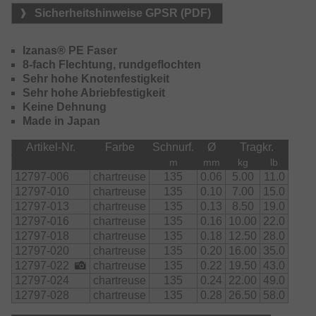
Sicherheitshinweise GPSR (PDF)
Erhältlich in den Farben: hellgrau, chartreuse, multi-color
und blau
Izanas® PE Faser
8-fach Flechtung, rundgeflochten
Sehr hohe Knotenfestigkeit
Sehr hohe Abriebfestigkeit
Keine Dehnung
Made in Japan
Artikel-Nr.
Farbe
Schnurf.
Ø
Tragkr.
m
mm
kg
lb
12797-006
chartreuse
135
0.06
5.00
11.0
12797-010
chartreuse
135
0.10
7.00
15.0
12797-013
chartreuse
135
0.13
8.50
19.0
12797-016
chartreuse
135
0.16
10.00
22.0
12797-018
chartreuse
135
0.18
12.50
28.0
12797-020
chartreuse
135
0.20
16.00
35.0
12797-022
chartreuse
135
0.22
19.50
43.0
12797-024
chartreuse
135
0.24
22.00
49.0
12797-028
chartreuse
135
0.28
26.50
58.0