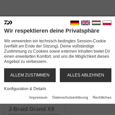
Wir respektieren deine Privatsphäre
Wir verwenden ein technisch bedingtes Session-Cookie
J-BRAID GRAND X8
(verfällt am Ende der Sitzung). Deine vollständige
Zustimmung zu Cookies sowie externen Inhalten bietet Dir
Modellausführungen: 4
einen erweiterten Komfort, und uns die Möglichkeit dieses
Angebot zu verbessern.
J-Braid Grand X8
Geflochtene Schnur | blau
ALLEM ZUSTIMMEN
ALLES ABLEHNEN
J-Braid Grand X8
Konfiguration & Details
Geflochtene Schnur | chartreuse
Impressum
Datenschutzerklärung
Rechtliches
J-Braid Grand X8
Geflochtene Schnur | hellgrau