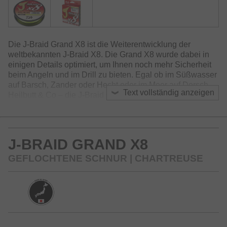
Die J-Braid Grand X8 ist die Weiterentwicklung der
weltbekannten J-Braid X8. Die Grand X8 wurde dabei in
einigen Details optimiert, um Ihnen noch mehr Sicherheit
beim Angeln und im Drill zu bieten. Egal ob im Süßwasser
auf Barsch, Zander oder Hecht oder im Meer auf Dorsch,
Text vollständig anzeigen
Heilbutt & Co – die J-Braid Grand X8 überzeugt in vollem
Umfang.
Im Vergleich zur bestehenden J-Braid X8 bietet die Grand
X8 eine engere Flechtung – damit wird eine bessere
J-BRAID GRAND X8
Abriebsfestigkeit und Knotenfestigkeit erreicht. Durch den
speziellen Herstellungsprozess, bei dem die J-Braid
GEFLOCHTENE SCHNUR | CHARTREUSE
Grand X8 während der Produktion gestreckt wird, wird die
Abriebsfestigkeit und Zugkraft zusätzlich erhöht. Die J-
Braid Grand X8 ist sehr weich und durch die
Oberflächenbeschichtung auch extrem leise in den Ringen
– sie ist etwas steifer als die J-Braid X8 und eignet sich
somit insbesondere bei windigen und schwierigen
Wurfverhältnissen.