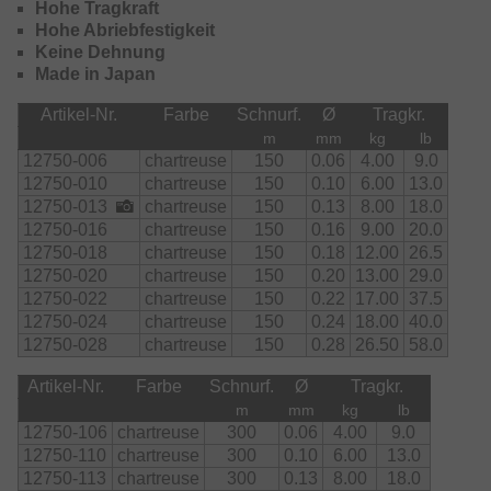
Hohe Tragkraft
Hohe Abriebfestigkeit
Keine Dehnung
Made in Japan
Artikel-Nr.
Farbe
Schnurf.
Ø
Tragkr.
m
mm
kg
lb
12750-006
chartreuse
150
0.06
4.00
9.0
12750-010
chartreuse
150
0.10
6.00
13.0
12750-013
chartreuse
150
0.13
8.00
18.0
12750-016
chartreuse
150
0.16
9.00
20.0
12750-018
chartreuse
150
0.18
12.00
26.5
12750-020
chartreuse
150
0.20
13.00
29.0
12750-022
chartreuse
150
0.22
17.00
37.5
12750-024
chartreuse
150
0.24
18.00
40.0
12750-028
chartreuse
150
0.28
26.50
58.0
Artikel-Nr.
Farbe
Schnurf.
Ø
Tragkr.
m
mm
kg
lb
12750-106
chartreuse
300
0.06
4.00
9.0
12750-110
chartreuse
300
0.10
6.00
13.0
12750-113
chartreuse
300
0.13
8.00
18.0