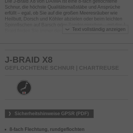
Die J-Braid X8 von DAIWA ist eine 8-fach geflochtene
Schnur, die höchste Qualitätsmaßstäbe und Ansprüche
erfüllt – egal, ob Sie auf die großen Meeresräuber wie
Heilbutt, Dorsch und Köhler abzielen oder beim leichten
Spinnfischen auf Barsch oder Zander pirschen – mit der J-
Text vollständig anzeigen
Braid finden Sie immer den direkten Kontakt zu Ihrem
Zielfisch.
Die J-Braid bietet für jede Angelmethode den richtigen
Durchmesser – egal, ob im Meer, Fluss oder See -
J-BRAID X8
kompromisslos stark und zuverlässig. Die J-Braid ist dabei
sehr weich und glatt und gleitet geräuschlos durch die
GEFLOCHTENE SCHNUR | CHARTREUSE
Ringe und Sie können selbst mit leichten Ködern optimale
Wurfweiten erzielen. Ideal für Spinn-und Baitcastrollen!
Unglaubliches Preis-Leistungs-Verhältnis!
Erhältlich in den Farben: dunkelgrün, chartreuse und multi-
color
Sicherheitshinweise GPSR (PDF)
8-fach Flechtung, rundgeflochten