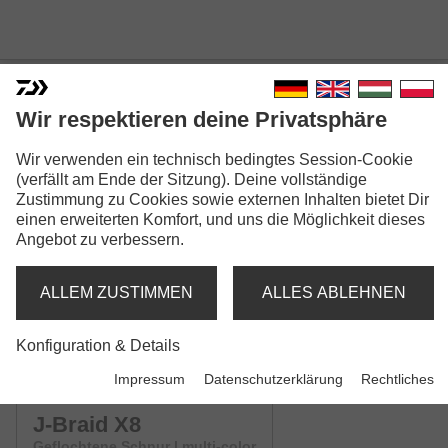
Wir respektieren deine Privatsphäre
Wir verwenden ein technisch bedingtes Session-Cookie
J-BRAID X8
(verfällt am Ende der Sitzung). Deine vollständige
Zustimmung zu Cookies sowie externen Inhalten bietet Dir
Modellausführungen: 3
einen erweiterten Komfort, und uns die Möglichkeit dieses
Angebot zu verbessern.
J-Braid X8
Geflochtene Schnur | chartreuse
ALLEM ZUSTIMMEN
ALLES ABLEHNEN
J-Braid X8
Konfiguration & Details
Geflochtene Schnur | dunkelgrün
Impressum
Datenschutzerklärung
Rechtliches
J-Braid X8
Geflochtene Schnur | multi-color