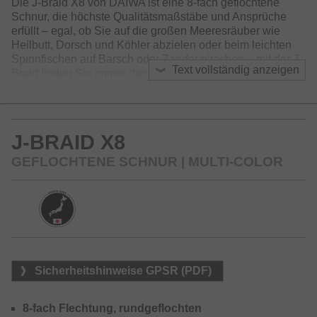
Die J-Braid X8 von DAIWA ist eine 8-fach geflochtene
Schnur, die höchste Qualitätsmaßstäbe und Ansprüche
erfüllt – egal, ob Sie auf die großen Meeresräuber wie
Heilbutt, Dorsch und Köhler abzielen oder beim leichten
Spinnfischen auf Barsch oder Zander pirschen – mit der J-
Text vollständig anzeigen
Braid finden Sie immer den direkten Kontakt zu Ihrem
Zielfisch.
Die J-Braid bietet für jede Angelmethode den richtigen
Durchmesser – egal, ob im Meer, Fluss oder See -
J-BRAID X8
kompromisslos stark und zuverlässig. Die J-Braid ist dabei
sehr weich und glatt und gleitet geräuschlos durch die
GEFLOCHTENE SCHNUR | MULTI-COLOR
Ringe und Sie können selbst mit leichten Ködern optimale
Wurfweiten erzielen. Ideal für Spinn-und Baitcastrollen!
Unglaubliches Preis-Leistungs-Verhältnis!
Erhältlich in den Farben: dunkelgrün, chartreuse und multi-
color
Sicherheitshinweise GPSR (PDF)
8-fach Flechtung, rundgeflochten