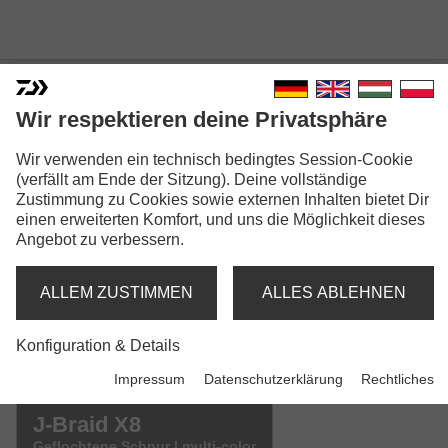
Wir respektieren deine Privatsphäre
Wir verwenden ein technisch bedingtes Session-Cookie
J-BRAID X8
(verfällt am Ende der Sitzung). Deine vollständige
Zustimmung zu Cookies sowie externen Inhalten bietet Dir
Modellausführungen: 3
einen erweiterten Komfort, und uns die Möglichkeit dieses
Angebot zu verbessern.
J-Braid X8
Geflochtene Schnur | chartreuse
ALLEM ZUSTIMMEN
ALLES ABLEHNEN
J-Braid X8
Konfiguration & Details
Geflochtene Schnur | dunkelgrün
Impressum
Datenschutzerklärung
Rechtliches
J-Braid X8
Geflochtene Schnur | multi-color