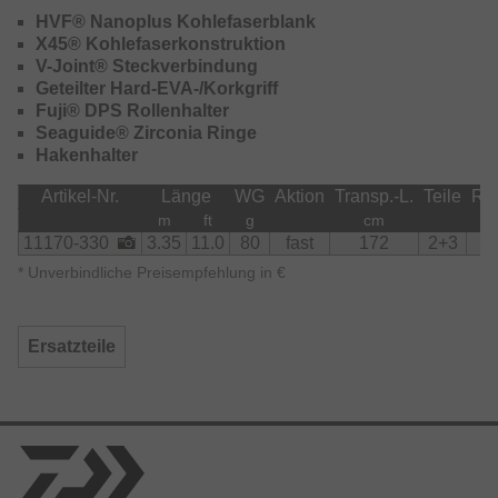
Rückstellvermögen – ideal für weite und präzise Würfe. Im
HVF® Nanoplus Kohlefaserblank
Drill werden alle Fluchten problemlos abgefedert und das
X45® Kohlefaserkonstruktion
Verlustrisko bei Verwendung dünner Montagen minimiert.
V-Joint® Steckverbindung
Geteilter Hard-EVA-/Korkgriff
Fuji® DPS Rollenhalter
Seaguide® Zirconia Ringe
Hakenhalter
Artikel-Nr.
Länge
WG
Aktion
Transp.-L.
Teile
Ri
m
ft
g
cm
11170-330
3.35
11.0
80
fast
172
2+3
1
*
Unverbindliche Preisempfehlung in €
Ersatzteile