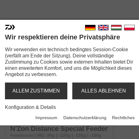
Wir respektieren deine Privatsphäre
Wir verwenden ein technisch bedingtes Session-Cookie
N'ZON DISTANCE SPECIAL
(verfällt am Ende der Sitzung). Deine vollständige
Zustimmung zu Cookies sowie externen Inhalten bietet Dir
FEEDER
einen erweiterten Komfort, und uns die Möglichkeit dieses
Angebot zu verbessern.
ALLEM ZUSTIMMEN
ALLES ABLEHNEN
Konfiguration & Details
Modellausführungen: 2
Impressum
Datenschutzerklärung
Rechtliches
N'Zon Distance Special Feeder
Feederrute | WG -90g | -120g | -150g | -180g