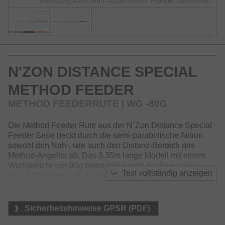
Abbildung kann vom tatsächlichen Produkt abweichen.
N'ZON DISTANCE SPECIAL
METHOD FEEDER
METHOD FEEDERRUTE | WG -80G
Die Method Feeder Rute aus der N´Zon Distance Special
Feeder Serie deckt durch die semi-parabolische Aktion
sowohl den Nah-, wie auch den Distanz-Bereich des
Method-Angelns ab. Das 3.35m lange Modell mit einem
Wurfgewicht von 80g bietet dabei trotz der Parabolik
Text vollständig anzeigen
genug Reserven, um auch große Fische leicht zu
kontrollieren.
Die X45 Blankkonstruktion in Verbindung mit den
Sicherheitshinweise GPSR (PDF)
exklusiven DAIWA Rutenbau-Technologien wie HVF und
Nanoplus sorgt für eine verwindungsfeste Rute mit hohem