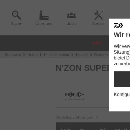
Suche
Über uns
Jobs
Service
Wir r
NEU
ROLLE
Wir ver
Sitzung
Startseite
Ruten
Friedfischruten
Feeder- & Pickerruten
N'Zon
bietet 
zu verb
N'ZON SUPER SL
Konfigu
Modellausführungen: 4