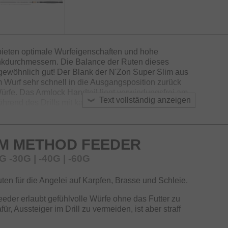
bieten optimale Wurfeigenschaften und hohe
ankdurchmessern. Die Balance der Ruten dieses
gewöhnlich gut! Der Blank der N'Zon Super Slim aus
Wurf sehr schnell in die Ausgangsposition zurück
ürfe. Das Armlock Handteil liegt verwindungsfrei am
Text vollständig anzeigen
hrend des Drills mit kampfstarken Fischen enorm.
it Ihrem Lineup alle Bereiche der modernen
Ruten zum leichten Method-Feederangeln, zum Angeln
IM METHOD FEEDER
anze. Auch für das Angeln in starker Strömung sowie
etet dieses Sortiment stets das passende Modell.
30G | -40G | -60G
en für die Angelei auf Karpfen, Brasse und Schleie.
eder erlaubt gefühlvolle Würfe ohne das Futter zu
ür, Aussteiger im Drill zu vermeiden, ist aber straff