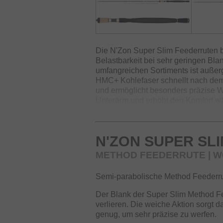
Die N'Zon Super Slim Feederruten 
Belastbarkeit bei sehr geringen Bl
umfangreichen Sortiments ist außer
HMC+ Kohlefaser schnellt nach dem 
und ermöglicht besonders präzise W
Unterarm und erhöht den Komfort wä
Die N'Zon Super Slim Serie deckt m
Feederangelei ab. Es finden sich 
N'ZON SUPER SL
im Nahbereich sowie auf große Dist
für den Ansitz auf große Karpfen bi
METHOD FEEDERRUTE | WG -
Semi-parabolische Method Feederrut
Der Blank der Super Slim Method Fe
verlieren. Die weiche Aktion sorgt daf
genug, um sehr präzise zu werfen.