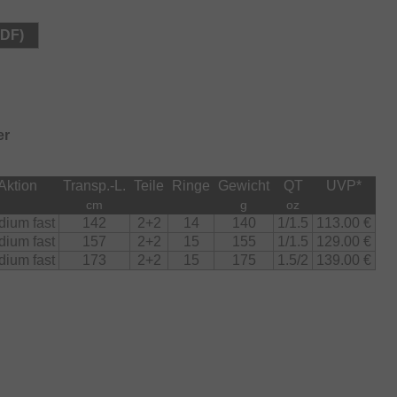
PDF)
er
Aktion
Transp.-L.
Teile
Ringe
Gewicht
QT
UVP
*
cm
g
oz
ium fast
142
2+2
14
140
1/1.5
113.00 €
ium fast
157
2+2
15
155
1/1.5
129.00 €
ium fast
173
2+2
15
175
1.5/2
139.00 €