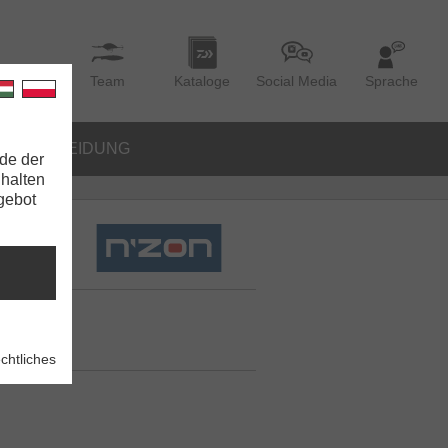
Team
Kataloge
Social Media
Sprache
BEKLEIDUNG
de der
nhalten
ngebot
chtliches