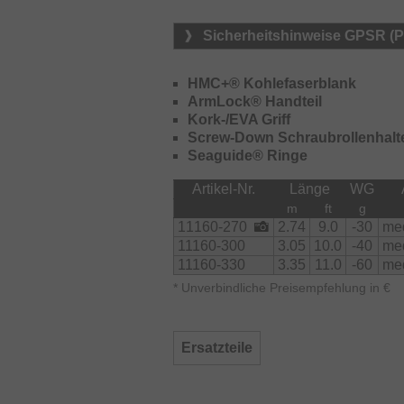
Sicherheitshinweise GPSR (
HMC+® Kohlefaserblank
ArmLock® Handteil
Kork-/EVA Griff
Screw-Down Schraubrollenhalt
Seaguide® Ringe
Artikel-Nr.
Länge
WG
m
ft
g
11160-270
2.74
9.0
-30
med
11160-300
3.05
10.0
-40
med
11160-330
3.35
11.0
-60
med
*
Unverbindliche Preisempfehlung in €
Ersatzteile