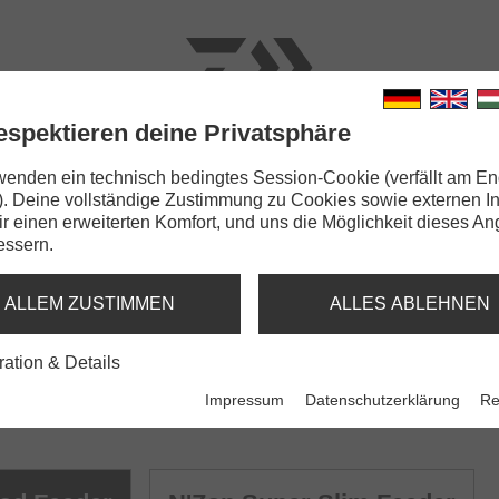
espektieren deine Privatsphäre
N
RUTEN
SCHNÜRE
KLEINTEILE
ZUBEHÖR
wenden ein technisch bedingtes Session-Cookie (verfällt am En
). Deine vollständige Zustimmung zu Cookies sowie externen I
 Super Slim Method Feeder
Dir einen erweiterten Komfort, und uns die Möglichkeit dieses A
essern.
IM FEEDER
ALLEM ZUSTIMMEN
ALLES ABLEHNEN
ration & Details
Impressum
Datenschutzerklärung
Re