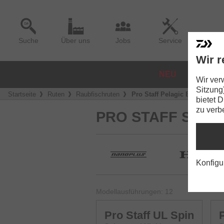
Suche
Über uns
Jobs
Service
Wir r
NEU
ROLLE
Wir ver
Sitzung
Startseite
Ruten
Raubfischruten
Pro Staff Pelagic Baitcast
bietet 
zu verb
PRO STAFF SPIN
Konfigu
Modellausführungen: 12
Pro Staff UL Spin