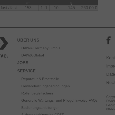
cm
g
fast / fast
153
1+1
10
145
260.00 €
ÜBER UNS
DAIWA Germany GmbH
DAIWA Global
Kont
JOBS
Imp
SERVICE
Date
Reparatur & Ersatzteile
Rech
Gewährleistungsbedingungen
Rollenbegleitschein
Copyr
Generelle Wartungs- und Pflegehinweise FAQs
DAIW
Georg
Bedienungsanleitungen
8099
Sicherheitshinweise GPSR