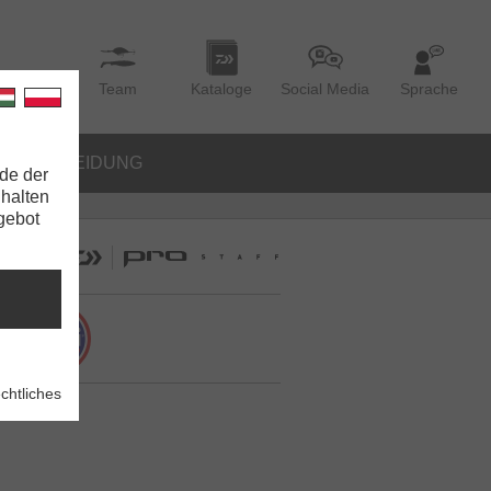
Team
Kataloge
Social Media
Sprache
BEKLEIDUNG
de der
nhalten
ngebot
chtliches