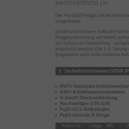
BAITCASTRUTE | H
HVF Nanoplus Kohlefasermaterial erl
schlank, schnell und gleichzeitig ex
Die Pro Staff Pelagic ist mit einem 
Zugabe von Nanopartikeln wurde der 
ausgestattet.
Blanks wurden dadurch noch leichte
Große und schwere Softlures können
Die X45 Kohlefaserkonstruktion füh
Ringpositionierung verhindert, wä
zu einer verbesserten Kompression 
der Schnur am Spitzenring – pelagi
werfen dadurch präziser und verhalt
angefischt werden! Die 1+1 Teilung d
absolut kontrolliert. Außerdem wird 
Biegekurve auch unter extremer Be
Die V-Joint Technologie beschreibt 
Kohlefaserschicht an den Steckver
Sicherheitshinweise GPSR (
naturgemäß empfindlichsten Rutenb
gleichzeitig die Biegekurve der Bla
HVF® Nanoplus Kohlefaserbla
Besonderes Augenmerk wurde auch a
X45® Kohlefaserkonstruktion
der Griffstücke, die Auswahl hochwer
V-Joint® Steckverbindung
verwendeten Materialien sind für da
Hochwertiger EVA Griff
erlauben ein über Stunden ermüdun
Fuji® ACS Rollenhalter
Fuji® Alconite K-Ringe
Artikel-Nr.
Länge
WG
A