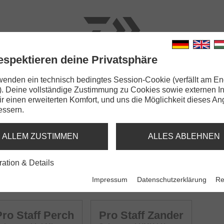
espektieren deine Privatsphäre
N
RUTEN
SCHNÜRE
KLEINTEILE
ZUBEHÖR
wenden ein technisch bedingtes Session-Cookie (verfällt am En
). Deine vollständige Zustimmung zu Cookies sowie externen I
Dir einen erweiterten Komfort, und uns die Möglichkeit dieses A
essern.
NING
ALLEM ZUSTIMMEN
ALLES ABLEHNEN
ration & Details
Impressum
Datenschutzerklärung
Re
Pro Staff Perch
Pro Staff Zander