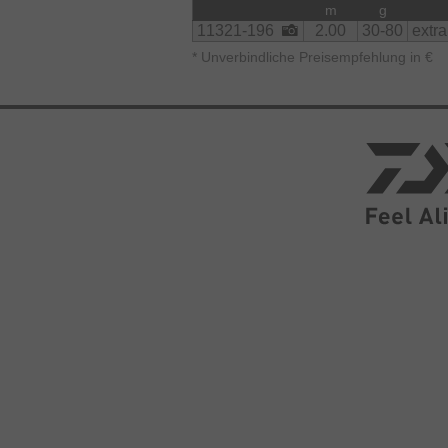
m
g
11321-196
2.00
30-80
extra 
*
Unverbindliche Preisempfehlung in €