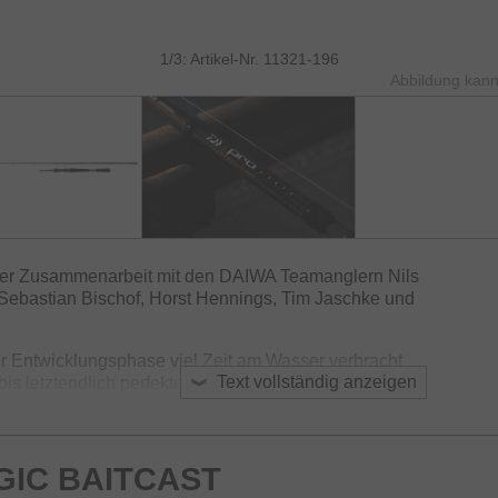
1/3: Artikel-Nr. 11321-196
Abbildung kann
enger Zusammenarbeit mit den DAIWA Teamanglern Nils
 Sebastian Bischof, Horst Hennings, Tim Jaschke und
 Entwicklungsphase viel Zeit am Wasser verbracht
Text vollständig anzeigen
bis letztendlich perfekte Spezialruten entstanden sind!
deten Komponenten, Technologien und
ängen, wurden exakt auf die Bedürfnisse der
- und Pike-/Big Bait Spezialisten abgestimmt. Um den
GIC BAITCAST
r gerecht zu werden, wurden zahlreiche Top-
 verbaut.