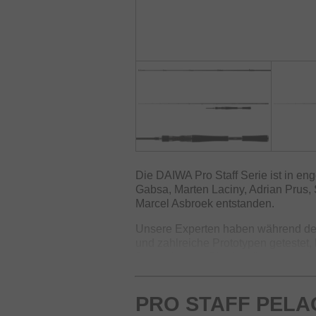
Die DAIWA Pro Staff Serie ist in 
Gabsa, Marten Laciny, Adrian Prus,
Marcel Asbroek entstanden.
Unsere Experten haben während der
und zahlreiche Prototypen getestet, 
Die Aktion der Blanks, die verwen
Konstruktionsdetails wie z.B. Griffl
Barsch-/Zander-, Vertical-, Pelagic
PRO STAFF PELA
hohen Anforderungen der Teamangle
Technologien aus dem Hause DAIWA