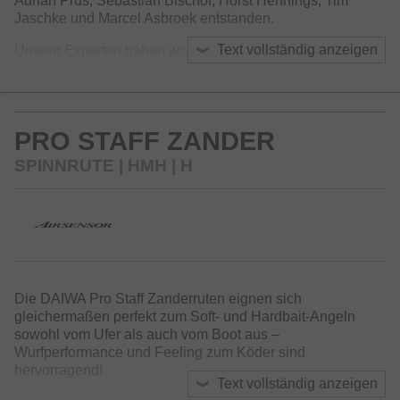
Adrian Prus, Sebastian Bischof, Horst Hennings, Tim
Jaschke und Marcel Asbroek entstanden.
Text vollständig anzeigen
Unsere Experten haben während der Entwicklungsphase
viel Zeit am Wasser verbracht und zahlreiche Prototypen
getestet, bis letztendlich perfekte Spezialruten entstanden
sind! Die Aktion der Blanks, die verwendeten
Komponenten, Technologien und Konstruktionsdetails wie
PRO STAFF ZANDER
z.B. Grifflängen, wurden exakt auf die Bedürfnisse der
Barsch-/Zander-, Vertical-, Pelagic- und Pike-/Big Bait
SPINNRUTE | HMH | H
Spezialisten abgestimmt. Um den hohen Anforderungen
der Teamangler gerecht zu werden, wurden zahlreiche
Top-Technologien aus dem Hause DAIWA verbaut.
HVF Nanoplus Kohlefasermaterial erlaubt es uns die
Blanks der Ruten sehr leicht, schlank, schnell und
gleichzeitig extrem widerstandsfähig zu konstruieren.
Durch die Zugabe von Nanopartikeln wurde der ohnehin
Die DAIWA Pro Staff Zanderruten eignen sich
geringe Harzanteil weiter reduziert. Die Blanks wurden
gleichermaßen perfekt zum Soft- und Hardbait-Angeln
dadurch noch leichter und schneller!
sowohl vom Ufer als auch vom Boot aus –
Wurfperformance und Feeling zum Köder sind
Die X45 Kohlefaserkonstruktion führt aufgrund der
hervorragend!
speziellen Anordnung der Kohlefasern zu einer
Text vollständig anzeigen