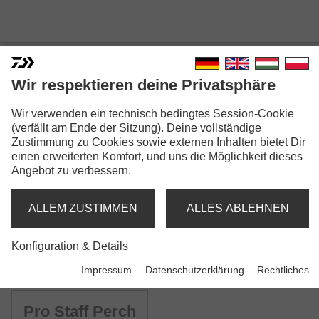
Wir respektieren deine Privatsphäre
PRO STAFF SPINNING
Wir verwenden ein technisch bedingtes Session-Cookie
(verfällt am Ende der Sitzung). Deine vollständige
Zustimmung zu Cookies sowie externen Inhalten bietet Dir
einen erweiterten Komfort, und uns die Möglichkeit dieses
Angebot zu verbessern.
ALLEM ZUSTIMMEN
ALLES ABLEHNEN
Modellausführungen: 12
Konfiguration & Details
Pro Staff UL Spin
Spinnrute | UL | L
Impressum
Datenschutzerklärung
Rechtliches
Pro Staff Perch