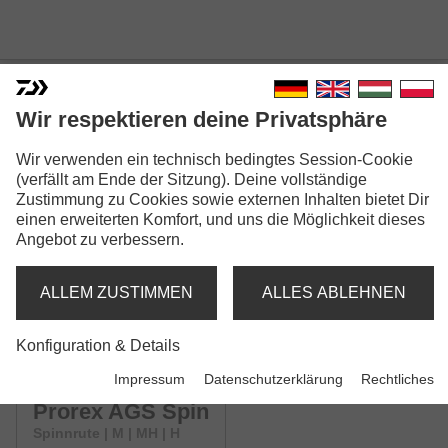
Wir respektieren deine Privatsphäre
Wir verwenden ein technisch bedingtes Session-Cookie
PROREX AGS SPIN
(verfällt am Ende der Sitzung). Deine vollständige
Zustimmung zu Cookies sowie externen Inhalten bietet Dir
einen erweiterten Komfort, und uns die Möglichkeit dieses
Angebot zu verbessern.
ALLEM ZUSTIMMEN
ALLES ABLEHNEN
Sicherheitshinweise GPSR (PDF)
Konfiguration & Details
Modellausführungen: 5
Impressum
Datenschutzerklärung
Rechtliches
Prorex AGS Spin
Spinnrute | M | MH | H