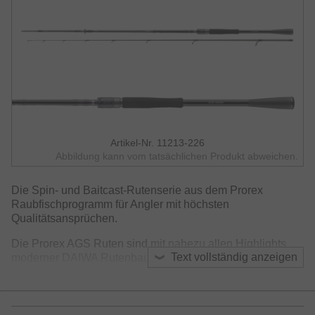
Artikel-Nr. 11213-226
Abbildung kann vom tatsächlichen Produkt abweichen.
Die Spin- und Baitcast-Rutenserie aus dem Prorex
Raubfischprogramm für Angler mit höchsten
Qualitätsansprüchen.
Die Prorex AGS Ruten sind mit nahezu allen Highlights
Text vollständig anzeigen
moderner DAIWA Rutenbautechnologien aus Japan
ausgestattet. Diese Ruten überzeugen insbesondere
durch ihr sehr geringes Gewicht, die optimale Balance und
eine schnelle und straffe Aktion.