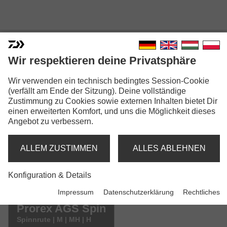
Wir respektieren deine Privatsphäre
Wir verwenden ein technisch bedingtes Session-Cookie
PROREX AGS SPIN
(verfällt am Ende der Sitzung). Deine vollständige
Zustimmung zu Cookies sowie externen Inhalten bietet Dir
einen erweiterten Komfort, und uns die Möglichkeit dieses
Angebot zu verbessern.
ALLEM ZUSTIMMEN
ALLES ABLEHNEN
Sicherheitshinweise GPSR (PDF)
Konfiguration & Details
Modellausführungen: 5
Impressum
Datenschutzerklärung
Rechtliches
Prorex AGS Spin
Spinnrute | M | MH | H