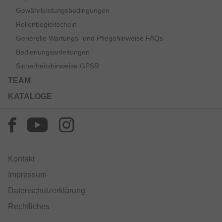
Gewährleistungsbedingungen
Rollenbegleitschein
Generelle Wartungs- und Pflegehinweise FAQs
Bedienungsanleitungen
Sicherheitshinweise GPSR
TEAM
KATALOGE
Kontakt
Impressum
Datenschutzerklärung
Rechtliches