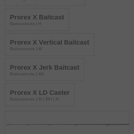
Prorex X Baitcast
Baitcastrute | H
Prorex X Vertical Baitcast
Baitcastrute | M
Prorex X Jerk Baitcast
Baitcastrute | XH
Prorex X LD Caster
Baitcastrute | M | MH | H