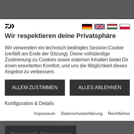
Wir respektieren deine Privatsphäre
Wir verwenden ein technisch bedingtes Session-Cookie
PROREX X SPINNING
(verfällt am Ende der Sitzung). Deine vollständige
Zustimmung zu Cookies sowie externen Inhalten bietet Dir
einen erweiterten Komfort, und uns die Möglichkeit dieses
Angebot zu verbessern.
ALLEM ZUSTIMMEN
ALLES ABLEHNEN
Modellausführungen: 11
Konfiguration & Details
Prorex X Spin
Impressum
Datenschutzerklärung
Rechtliches
Spinnrute | LM-H