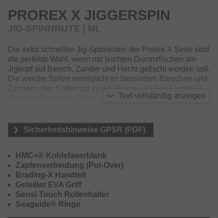
Stabilität und eine außergewöhnliche Optik. Sehr leichte
PROREX X JIGGERSPIN
Seaguide Ringe mit keramischen Einlagen und spezieller
Rahmenform verhindern Verwicklungen während des
JIG-SPINNRUTE | ML
Wurfs und tragen maßgeblich zur schnellen Aktion und
guten Balance der Ruten bei.
Die extra schnellen Jig-Spinnruten der Prorex X Serie sind
die perfekte Wahl, wenn mit leichten Gummifischen am
Das umfangreiche Sortiment der Prorex X Rutenserie
Jigkopf auf Barsch, Zander und Hecht gefischt werden soll.
bietet für nahezu jeden Einsatzzweck des modernen
Die weiche Spitze ermöglicht es besonders Barschen und
Spinnangelns das passende Modell.
Zandern, den Köder gut zu inhalieren und bietet optimale
Text vollständig anzeigen
Sensibilität, um die Grundbeschaffenheit zu ertasten. Das
steife Rückgrat vermittelt jeden Biss perfekt bis ins
Handteil. Bei Verwendung leichter Gummiköder kann der
Einsatz von Jigger-Ruten die Fehlbissquote beim Barsch-
Sicherheitshinweise GPSR (PDF)
und Zanderangeln deutlich reduzieren! Dieser Rutentyp
eignet sich auch hervorragend zur Verwendung mit
HMC+® Kohlefaserblank
kleineren, leichten Wobblern und für Blinker.
Zapfenverbindung (Put-Over)
Brading-X Handteil
Geteilter EVA Griff
Sensi-Touch Rollenhalter
Seaguide® Ringe