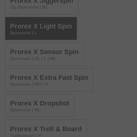
Prorex X Jiggerspin
Jig-Spinnrute | ML
Prorex X Light Spin
Spinnrute | L
Prorex X Sensor Spin
Spinnrute | UL | L | ML
Prorex X Extra Fast Spin
Spinnrute | MH | H
Prorex X Dropshot
Spinnrute | ML
Prorex X Troll & Board
Trollingrute | H