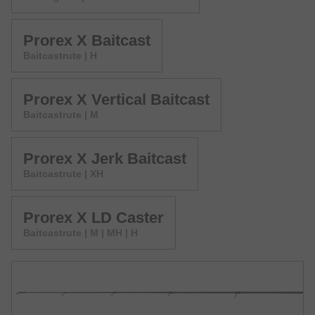
Prorex X Baitcast
Baitcastrute | H
Prorex X Vertical Baitcast
Baitcastrute | M
Prorex X Jerk Baitcast
Baitcastrute | XH
Prorex X LD Caster
Baitcastrute | M | MH | H