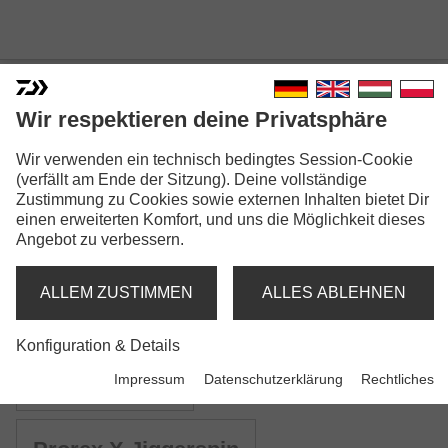
Wir respektieren deine Privatsphäre
Wir verwenden ein technisch bedingtes Session-Cookie
PROREX X SPINNING
(verfällt am Ende der Sitzung). Deine vollständige
Zustimmung zu Cookies sowie externen Inhalten bietet Dir
einen erweiterten Komfort, und uns die Möglichkeit dieses
Angebot zu verbessern.
ALLEM ZUSTIMMEN
ALLES ABLEHNEN
Modellausführungen: 11
Konfiguration & Details
Prorex X Spin
Impressum
Datenschutzerklärung
Rechtliches
Spinnrute | LM-H