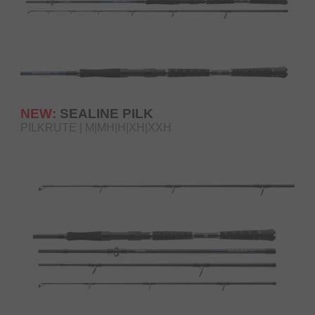
NEW:
SEALINE PILK
PILKRUTE | M|MH|H|XH|XXH