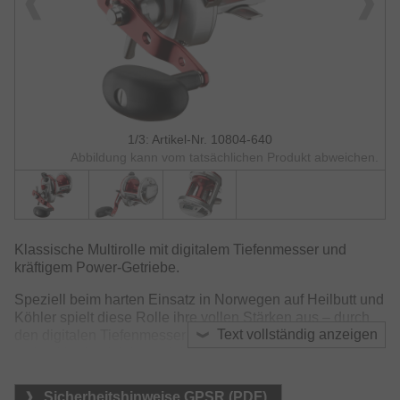
1/3: Artikel-Nr. 10804-640
Abbildung kann vom tatsächlichen Produkt abweichen.
Klassische Multirolle mit digitalem Tiefenmesser und
kräftigem Power-Getriebe.
Speziell beim harten Einsatz in Norwegen auf Heilbutt und
Köhler spielt diese Rolle ihre vollen Stärken aus – durch
Text vollständig anzeigen
den digitalen Tiefenmesser kann man seinen Köder immer
optimal in der richtigen Höhe über Grund anbieten – ein
unschätzbarer Vorteil wenn Köhler im Mittelwasser rauben
und man seinen Köder stets in einer speziellen Tiefe
Sicherheitshinweise GPSR (PDF)