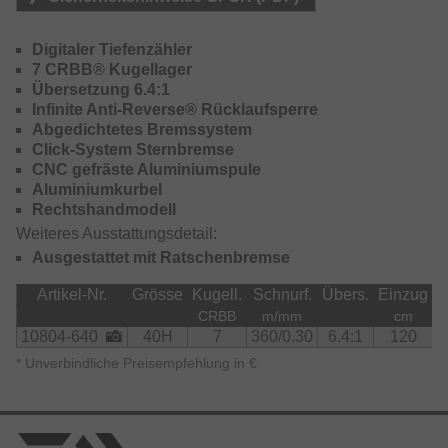
anbieten muss!
Durch die hohe Getriebeübersetzung kann man seinen
Digitaler Tiefenzähler
Köder zudem schnell und kraftsparend zur Kontrolle an die
7 CRBB® Kugellager
Oberfläche bringen – pro Kurbelumdrehung werden
Übersetzung 6.4:1
120cm aufgespult!
Infinite Anti-Reverse® Rücklaufsperre
Abgedichtetes Bremssystem
Die Rolle ist durch die spezielle Konstruktionsweise
Click-System Sternbremse
zudem äußerst leicht und ermöglicht dauerhaft
CNC gefräste Aluminiumspule
ermüdungsfreies Fischen.
Aluminiumkurbel
Rechtshandmodell
Die maximale Bremskraft von 13kg bietet mehr als genug
Weiteres Ausstattungsdetail:
Power, um auch starken Fischen Paroli bieten zu können.
Ausgestattet mit Ratschenbremse
Artikel-Nr.
Grösse
Kugell.
Schnurf.
Übers.
Einzug
B
CRBB
m/mm
cm
10804-640
40H
7
360/0.30
6.4:1
120
*
Unverbindliche Preisempfehlung in €