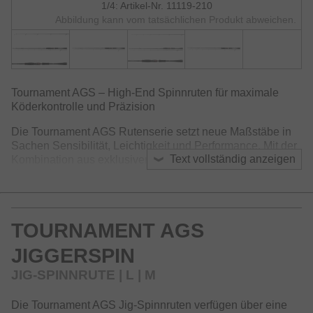
1/4: Artikel-Nr. 11119-210
Abbildung kann vom tatsächlichen Produkt abweichen.
Tournament AGS – High-End Spinnruten für maximale
Köderkontrolle und Präzision
Die Tournament AGS Rutenserie setzt neue Maßstäbe in
Sachen Sensibilität, Leichtigkeit und Performance. Mit der
Text vollständig anzeigen
Kombination aus exklusiver SVF-Kohlefaser, der X45X
Konstruktion und der innovativen Nanoplus Technologie
wurden unglaublich leichte, belastbare und gleichzeitig
extrem schnelle Blanks entwickelt. Diese ermöglichen es,
Köder auch auf Distanz präzise zu präsentieren und liefern
TOURNAMENT AGS
eine optimale Rückmeldung bis in die Hand. Dank der V-
Joint Alpha Zapfensteckverbindung sind die Ruten
JIGGERSPIN
besonders schlank und weisen eine hohe Belastbarkeit
auf.
JIG-SPINNRUTE | L | M
Die X45X Konstruktion mit spezieller Anordnung der
Die Tournament AGS Jig-Spinnruten verfügen über eine
Kohlfasermatten sorgt für maximale Verwindungsfestigkeit,