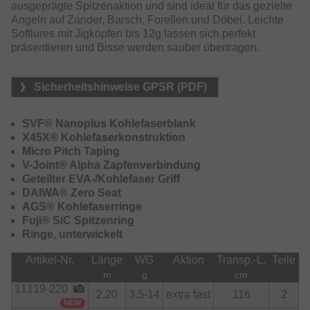
ausgeprägte Spitzenaktion und sind ideal für das gezielte
reduziert die Bruchgefahr und ermöglicht kontrollierte
Angeln auf Zander, Barsch, Forellen und Döbel. Leichte
Würfe mit einer neuen Dimension der Köderführung.
Softlures mit Jigköpfen bis 12g lassen sich perfekt
präsentieren und Bisse werden sauber übertragen.
Ein herausragendes Merkmal der Tournament AGS Serie
Sicherheitshinweise GPSR (PDF)
sind die extrem leichten AGS-Ringe aus Kohlefaser. Diese
ermöglichen ein außergewöhnliches Feeling und leiten
jede noch so feine Vibration – sei es durch den Köder,
SVF® Nanoplus Kohlefaserblank
Grundkontakt oder einen zaghaften Biss – direkt an den
X45X® Kohlefaserkonstruktion
Blank weiter.
Micro Pitch Taping
V-Joint® Alpha Zapfenverbindung
Tournament AGS – für Angler, die Wert auf maximale
Geteilter EVA-/Kohlefaser Griff
Köderkontrolle, optimale Rückmeldung und
DAIWA® Zero Seat
technologische Perfektion legen.
AGS® Kohlefaserringe
Fuji® SiC Spitzenring
Ringe, unterwickelt
Artikel-Nr.
Länge
WG
Aktion
Transp.-L.
Teile
R
m
g
cm
11119-220
2.20
3.5-14
extra fast
116
2
NEW