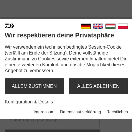
Wir respektieren deine Privatsphäre
TOURNAMENT AGS
Wir verwenden ein technisch bedingtes Session-Cookie
(verfällt am Ende der Sitzung). Deine vollständige
SPINNING
Zustimmung zu Cookies sowie externen Inhalten bietet Dir
einen erweiterten Komfort, und uns die Möglichkeit dieses
Angebot zu verbessern.
ALLEM ZUSTIMMEN
ALLES ABLEHNEN
Modellausführungen: 3
Konfiguration & Details
Impressum
Datenschutzerklärung
Rechtliches
Tournament AGS Solid Spin
Spinnrute | L | Solid-Tip