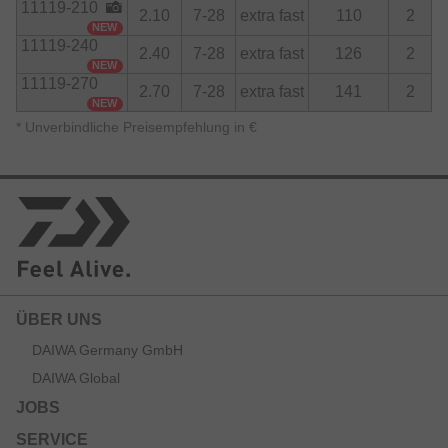
11119-210
2.10
7-28
extra fast
110
2
NEW
11119-240
2.40
7-28
extra fast
126
2
NEW
11119-270
2.70
7-28
extra fast
141
2
NEW
*
Unverbindliche Preisempfehlung in €
ÜBER UNS
DAIWA Germany GmbH
DAIWA Global
JOBS
SERVICE