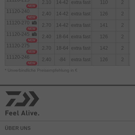
2.10
14-42
extra fast
110
2
damit gleichermaßen präzise führen.
NEW
11120-240
2.40
14-42
extra fast
126
2
NEW
11120-270
2.70
14-42
extra fast
141
2
NEW
11120-245
2.40
18-64
extra fast
126
2
NEW
11120-275
2.70
18-64
extra fast
142
2
NEW
11120-246
2.40
-84
extra fast
126
2
NEW
*
Unverbindliche Preisempfehlung in €
ÜBER UNS