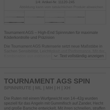
1/4: Artikel-Nr. 11120-245
Abbildung kann vom tatsächlichen Produkt abweichen.
Tournament AGS – High-End Spinnruten für maximale
Köderkontrolle und Präzision
Die Tournament AGS Rutenserie setzt neue Maßstäbe in
Sachen Sensibilität, Leichtigkeit und Performance. Mit der
Text vollständig anzeigen
Kombination aus exklusiver SVF-Kohlefaser, der X45X
Konstruktion und der innovativen Nanoplus Technologie
wurden unglaublich leichte, belastbare und gleichzeitig
extrem schnelle Blanks entwickelt. Diese ermöglichen es,
Köder auch auf Distanz präzise zu präsentieren und liefern
TOURNAMENT AGS SPIN
eine optimale Rückmeldung bis in die Hand. Dank der V-
Joint Alpha Zapfensteckverbindung sind die Ruten
SPINNRUTE | ML | MH | H | XH
besonders schlank und weisen eine hohe Belastbarkeit
auf.
Die Ruten mit einem Wurfgewicht von 14–42g wurden
speziell für das Angeln mit Gummifisch auf Zander, Hecht
Die X45X Konstruktion mit spezieller Anordnung der
und große Barsche entwickelt. Mit ihren schnellen, straffen
Kohlfasermatten sorgt für maximale Verwindungsfestigkeit,