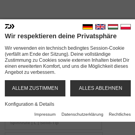
Wir respektieren deine Privatsphäre
TOURNAMENT AGS
Wir verwenden ein technisch bedingtes Session-Cookie
(verfällt am Ende der Sitzung). Deine vollständige
SPINNING
Zustimmung zu Cookies sowie externen Inhalten bietet Dir
einen erweiterten Komfort, und uns die Möglichkeit dieses
Angebot zu verbessern.
ALLEM ZUSTIMMEN
ALLES ABLEHNEN
Modellausführungen: 3
Konfiguration & Details
Impressum
Datenschutzerklärung
Rechtliches
Tournament AGS Solid Spin
Spinnrute | L | Solid-Tip