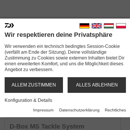
D-BOX TACKLE SYSTEM
Wir respektieren deine Privatsphäre
Modellausführungen: 11
Wir verwenden ein technisch bedingtes Session-Cookie
(verfällt am Ende der Sitzung). Deine vollständige
D-Box SS Tackle System
Zustimmung zu Cookies sowie externen Inhalten bietet Dir
Kunstköderbox | Small Shallow | mit Silikondichtung
einen erweiterten Komfort, und uns die Möglichkeit dieses
Angebot zu verbessern.
D-Box SR Tackle System
Kunstköderbox | Small Regular | mit Silikondichtung
ALLEM ZUSTIMMEN
ALLES ABLEHNEN
Konfiguration & Details
D-Box SD Tackle System
Kunstköderbox | Small Deep | mit Silikondichtung
Impressum
Datenschutzerklärung
Rechtliches
D-Box MS Tackle System